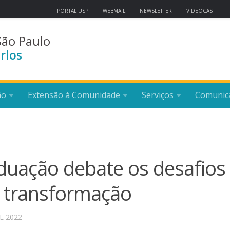
PORTAL USP
WEBMAIL
NEWSLETTER
VIDEOCAST
São Paulo
rlos
ão
Extensão à Comunidade
Serviços
Comunic
duação debate os desafios
transformação
E 2022