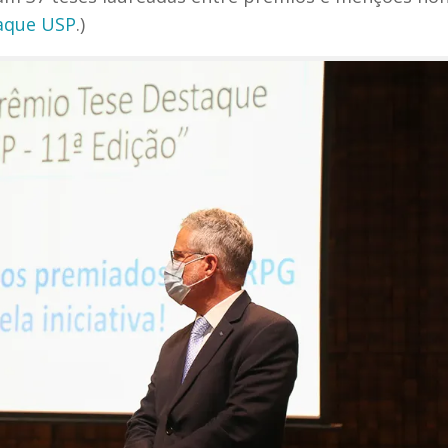
aque USP
.)