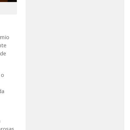
êmio
nte
 de
 o
da
m
rosas.