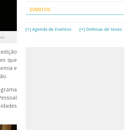
EVENTOS
[+] Agenda de Eventos
[+] Defesas de teses
ens
 edição
des que
demia e
ão.
ograma
Pessoal
idades