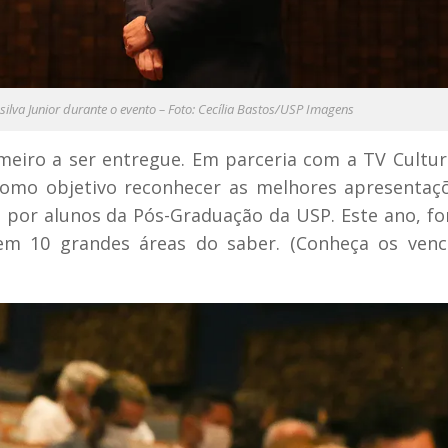
ilva Junior durante o evento – Foto: Cecília Bastos/USP Imagens
eiro a ser entregue. Em parceria com a TV Cultur
como objetivo reconhecer as melhores apresenta
s por alunos da Pós-Graduação da USP. Este ano, f
em 10 grandes áreas do saber. (Conheça os venc