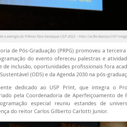
nte a entrega do Prêmio Tese Destaque USP 2022 – Foto: Cecília Bastos/USP Imag
toria de Pós-Graduação (PRPG) promoveu a terceira
gramação do evento ofereceu palestras e ativida
 de inclusão, oportunidades profissionais fora aca
Sustentável (ODS) e da Agenda 2030 na pós-graduaç
ente dedicado ao USP PrInt, que integra o Pr
, criado pela Coordenadoria de Aperfeiçoamento de 
ogramação especial reuniu estandes de univers
ça do reitor Carlos Gilberto Carlotti Junior.