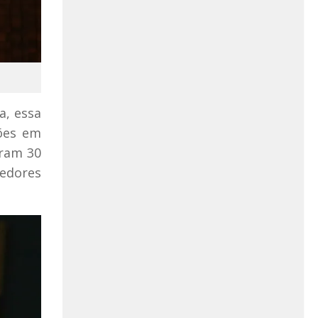
a, essa
ções em
oram 30
edores