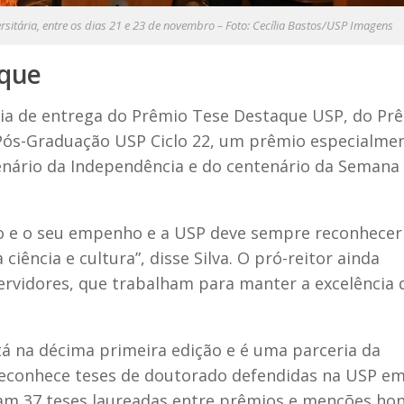
ersitária, entre os dias 21 e 23 de novembro – Foto: Cecília Bastos/USP Imagens
aque
ia de entrega do Prêmio Tese Destaque USP, do Pr
Pós-Graduação USP Ciclo 22, um prêmio especialme
enário da Independência e do centenário da Semana
o e o seu empenho e a USP deve sempre reconhecer
iência e cultura”, disse Silva. O pró-reitor ainda
ervidores, que trabalham para manter a excelência 
á na décima primeira edição e é uma parceria da
reconhece teses de doutorado defendidas na USP e
ram 37 teses laureadas entre prêmios e menções hon