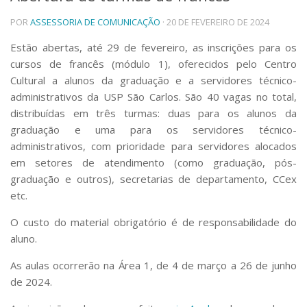
Telefones e Mapas
POR
ASSESSORIA DE COMUNICAÇÃO
· 20 DE FEVEREIRO DE 2024
Pessoas
Estão abertas, até 29 de fevereiro, as inscrições para os
Ensino
cursos de francês (módulo 1), oferecidos pelo Centro
Graduação
Cultural a alunos da graduação e a servidores técnico-
Pós-Graduação
administrativos da USP São Carlos. São 40 vagas no total,
Educação a distância
Cursos de Extensão
distribuídas em três turmas: duas para os alunos da
graduação e uma para os servidores técnico-
Pesquisa e Inovação
administrativos, com prioridade para servidores alocados
Linhas de Pesquisa
em setores de atendimento (como graduação, pós-
Centros, Núcleos e Projetos em Rede
graduação e outros), secretarias de departamento, CCex
Pós-doutorado
etc.
Iniciação Científica
Transferência de Tecnologia
O custo do material obrigatório é de responsabilidade do
Empresas Juniores
aluno.
Extensão à Comunidade
As aulas ocorrerão na Área 1, de 4 de março a 26 de junho
Projetos, Programas e Cursos
Artes, Cultura e Esportes
de 2024.
Museus e Espaços Interativos