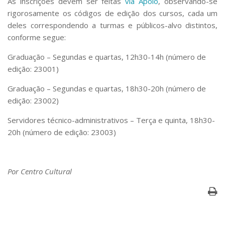
As inscrições devem ser feitas
via Apolo
, observando-se
Serviços
rigorosamente os códigos de edição dos cursos, cada um
Bibliotecas
deles correspondendo a turmas e públicos-alvo distintos,
Apoio ao Estudante
conforme segue:
Segurança, Trânsito e Prevenção
RH, Administrativo e Financeiro
Graduação – Segundas e quartas, 12h30-14h (número de
Outros serviços
edição: 23001)
Comunicação
Graduação – Segundas e quartas, 18h30-20h (número de
Assessorias e Mídias
edição: 23002)
Aplicativos e Sites
Jornal da USP
Servidores técnico-administrativos – Terça e quinta, 18h30-
Agenda de Eventos
20h (número de edição: 23003)
Defesa de Teses
Por Centro Cultural