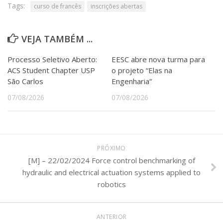
Tags:
curso de francês
inscrições abertas
VEJA TAMBÉM ...
Processo Seletivo Aberto:
EESC abre nova turma para
ACS Student Chapter USP
o projeto “Elas na
São Carlos
Engenharia”
07/08/2026
07/08/2026
PRÓXIMO
[M] – 22/02/2024 Force control benchmarking of
hydraulic and electrical actuation systems applied to
robotics
ANTERIOR