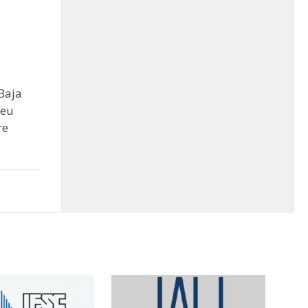
Baja
seu
re