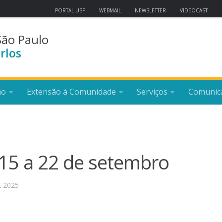
PORTAL USP
WEBMAIL
NEWSLETTER
VIDEOCAST
São Paulo
rlos
ão
Extensão à Comunidade
Serviços
Comunic
15 a 22 de setembro
 2025