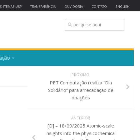
SISTEMAS USP
TRANSPARÊNCIA
OUVIDORIA
CONTATO
ENGLISH
ação
PRÓXIMO
PET Computação realiza “Dia
Solidário” para arrecadação de
doações
ANTERIOR
[D] – 18/09/2025 Atomic-scale
insights into the physicochemical