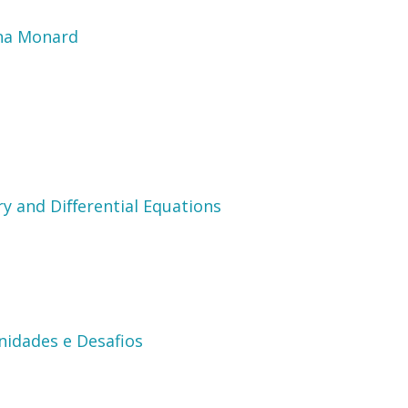
ina Monard
y and Diﬀerential Equations
unidades e Desafios