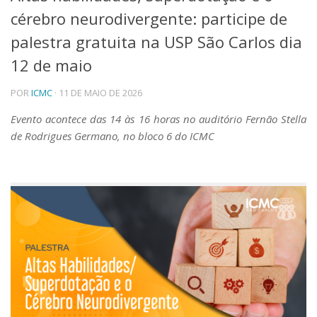
cérebro neurodivergente: participe de
Telefones e Mapas
Pessoas
palestra gratuita na USP São Carlos dia
Ensino
12 de maio
Graduação
Pós-Graduação
POR
ICMC
· 11 DE MAIO DE 2026
Educação a distância
Cursos de Extensão
Evento acontece das 14 às 16 horas no auditório Fernão Stella
de Rodrigues Germano, no bloco 6 do ICMC
Pesquisa e Inovação
Linhas de Pesquisa
Centros, Núcleos e Projetos em Rede
Pós-doutorado
Iniciação Científica
Transferência de Tecnologia
Empresas Juniores
Extensão à Comunidade
Projetos, Programas e Cursos
Artes, Cultura e Esportes
Museus e Espaços Interativos