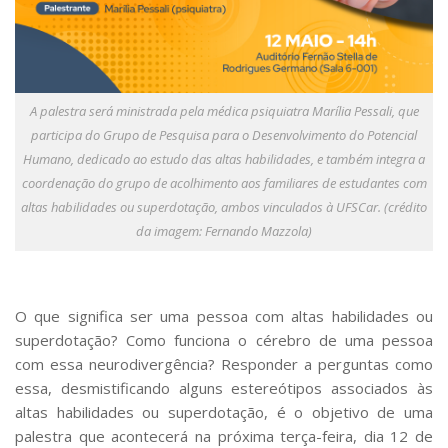
Serviços
Bibliotecas
Apoio ao Estudante
Segurança, Trânsito e Prevenção
RH, Administrativo e Financeiro
A palestra será ministrada pela médica psiquiatra Marília Pessali, que
Outros serviços
participa do Grupo de Pesquisa para o Desenvolvimento do Potencial
Comunicação
Humano, dedicado ao estudo das altas habilidades, e também integra a
Assessorias e Mídias
coordenação do grupo de acolhimento aos familiares de estudantes com
Aplicativos e Sites
altas habilidades ou superdotação, ambos vinculados à UFSCar. (crédito
Jornal da USP
da imagem: Fernando Mazzola)
Agenda de Eventos
Defesa de Teses
O que significa ser uma pessoa com altas habilidades ou
superdotação? Como funciona o cérebro de uma pessoa
com essa neurodivergência? Responder a perguntas como
essa, desmistificando alguns estereótipos associados às
altas habilidades ou superdotação, é o objetivo de uma
palestra que acontecerá na próxima terça-feira, dia 12 de