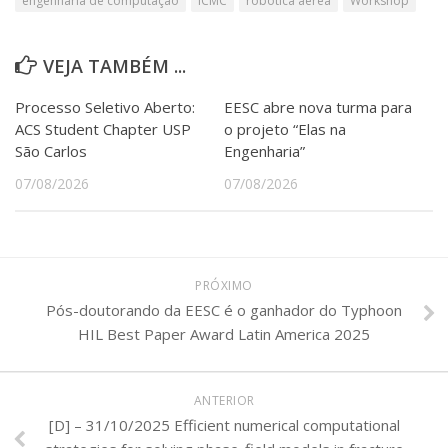
engenharia de computação
ICMC
robótica aérea
Workshop
VEJA TAMBÉM ...
Processo Seletivo Aberto:
EESC abre nova turma para
ACS Student Chapter USP
o projeto “Elas na
São Carlos
Engenharia”
07/08/2026
07/08/2026
PRÓXIMO
Pós-doutorando da EESC é o ganhador do Typhoon
HIL Best Paper Award Latin America 2025
ANTERIOR
[D] – 31/10/2025 Efficient numerical computational