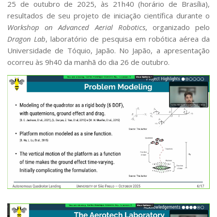
25 de outubro de 2025, às 21h40 (horário de Brasília),
Serviços
resultados de seu projeto de iniciação científica durante o
Bibliotecas
Workshop on Advanced Aerial Robotics
, organizado pelo
Apoio ao Estudante
Dragon Lab
, laboratório de pesquisa em robótica aérea da
Segurança, Trânsito e Prevenção
RH, Administrativo e Financeiro
Universidade de Tóquio, Japão. No Japão, a apresentação
Outros serviços
ocorreu às 9h40 da manhã do dia 26 de outubro.
Comunicação
Assessorias e Mídias
Aplicativos e Sites
Jornal da USP
Agenda de Eventos
Defesa de Teses