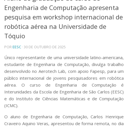
Engenharia de Computação apresenta
Telefones e Mapas
Pessoas
pesquisa em workshop internacional de
Ensino
robótica aérea na Universidade de
Graduação
Tóquio
Pós-Graduação
Educação a distância
Cursos de Extensão
POR
EESC
· 30 DE OUTUBRO DE 2025
Pesquisa e Inovação
Único representante de uma universidade latino-americana,
Linhas de Pesquisa
estudante de Engenharia de Computação, divulga trabalho
Centros, Núcleos e Projetos em Rede
desenvolvido no Aerotech Lab, com apoio Fapesp, para um
Pós-doutorado
público internacional de jovens pesquisadores em robótica
Iniciação Científica
aérea. O curso de Engenharia de Computação é
Transferência de Tecnologia
Interunidades da Escola de Engenharia de São Carlos (EESC)
Empresas Juniores
e do Instituto de Ciências Matemáticas e de Computação
Extensão à Comunidade
(ICMC).
Projetos, Programas e Cursos
O aluno de Engenharia de Computação, Carlos Henrique
Artes, Cultura e Esportes
Museus e Espaços Interativos
Craveiro Aquino Veras, apresentou de forma remota, no dia