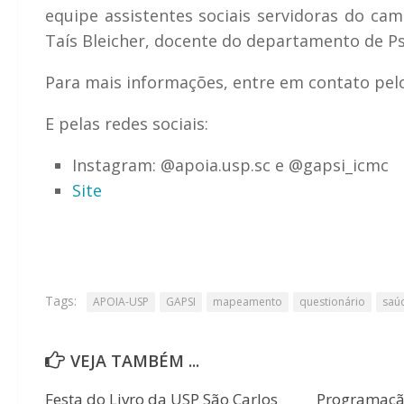
equipe assistentes sociais servidoras do cam
Taís Bleicher, docente do departamento de P
Para mais informações, entre em contato pelo
E pelas redes sociais:
Instagram: @apoia.usp.sc e @gapsi_icmc
Site
Tags:
APOIA-USP
GAPSI
mapeamento
questionário
saú
VEJA TAMBÉM ...
Festa do Livro da USP São Carlos
Programaçã