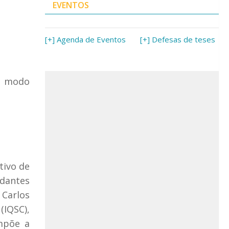
EVENTOS
[+] Agenda de Eventos
[+] Defesas de teses
o modo
tivo de
udantes
 Carlos
(IQSC),
mpõe a