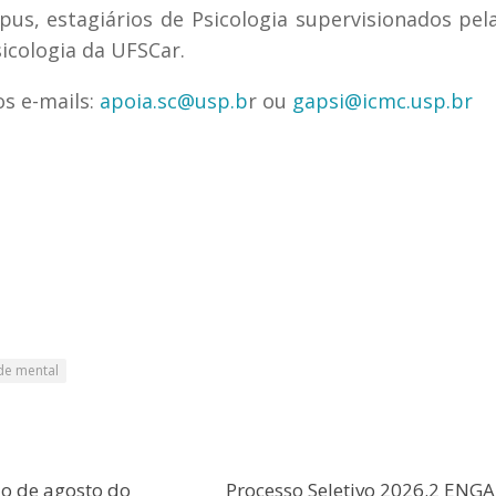
pus, estagiários de Psicologia supervisionados pel
sicologia da UFSCar.
s e-mails:
apoia.sc@usp.b
r ou
gapsi@icmc.usp.br
de mental
o de agosto do
Processo Seletivo 2026.2 ENGA