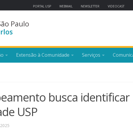
PORTAL USP
WEBMAIL
NEWSLETTER
VIDEOCAST
São Paulo
rlos
ão
Extensão à Comunidade
Serviços
Comunic
eamento busca identificar
ade USP
 2025