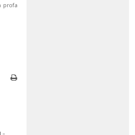
a profa
J –