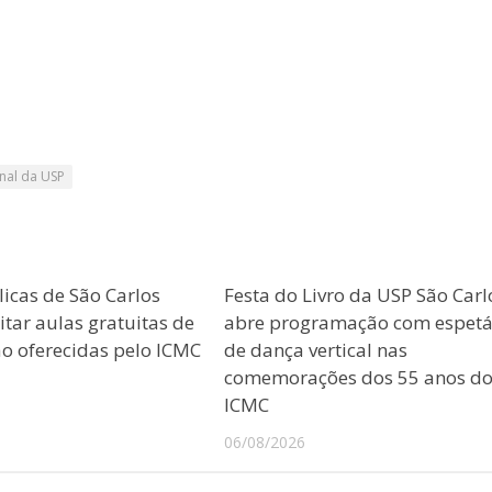
rnal da USP
licas de São Carlos
Festa do Livro da USP São Carl
tar aulas gratuitas de
abre programação com espetá
 oferecidas pelo ICMC
de dança vertical nas
comemorações dos 55 anos d
ICMC
06/08/2026