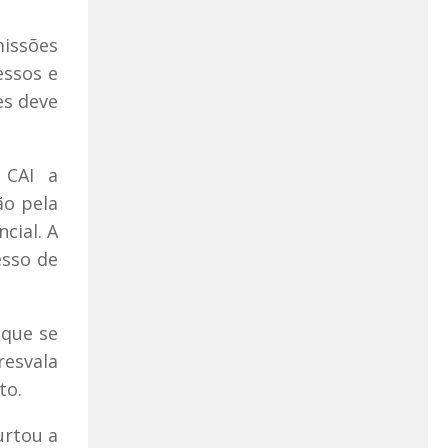
missões
essos e
es deve
 CAI a
ão pela
cial. A
esso de
 que se
resvala
to.
urtou a