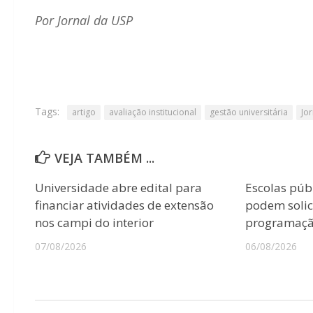
Por Jornal da USP
Tags:
artigo
avaliação institucional
gestão universitária
Jo
VEJA TAMBÉM ...
Universidade abre edital para
Escolas púb
financiar atividades de extensão
podem solici
nos campi do interior
programação
07/08/2026
06/08/2026