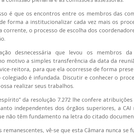
isso é que os encontros entre os membros das co
e forma a institucionalizar cada vez mais os proc
a corrente, o processo de escolha dos coordenador
o.
uação desnecessária que levou os membros da
o motivo a simples transferência da data da reuni
vice-reitora, para que ela ocorresse de forma presen
o colegiado é infundada. Discutir e conhecer o proc
ossa realizar seus trabalhos.
espírito” da resolução 7.272 lhe confere atribuições
anto independentes dos órgãos superiores, a CAI 
ue não têm fundamento na letra do citado documen
s remanescentes, vê-se que esta Câmara nunca se f