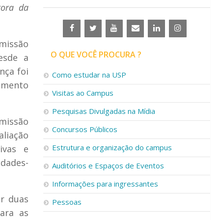
tora da
missão
O QUE VOCÊ PROCURA ?
esde a
nça foi
Como estudar na USP
jamento
Visitas ao Campus
Pesquisas Divulgadas na Mídia
missão
Concursos Públicos
liação
Estrutura e organização do campus
ivas e
idades-
Auditórios e Espaços de Eventos
Informações para ingressantes
or duas
Pessoas
para as