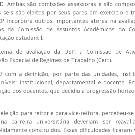
CAD. Ambas são comissões assessoras e são compo
seis são eleitos por seus pares em exercício e t
 CP incorpora outros importantes atores na avalia
ros da Comissão de Assuntos Acadêmicos do Co
tação estudantil.
stema de avaliação da USP: a Comissão de Ativ
ão Especial de Regimes de Trabalho (Cert).
7 com a definição, por parte das unidades, insti
íveis: institucional, departamental e docente. E
iação dos docentes, que decidiu a progressão horizo
eição para reitor e para vice-reitora, percebeu-se
 carreira universitária deveriam ser reavali
lidamente construídos. Essas dificuldades ficaram v