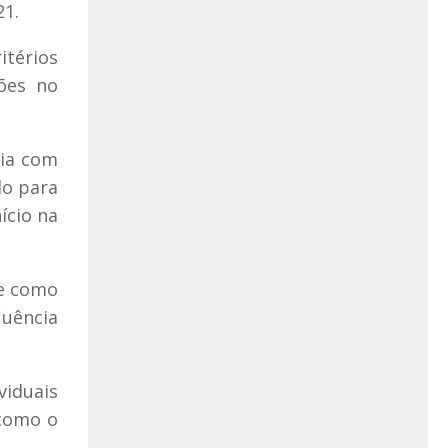
21.
térios
ções no
nia com
do para
ício na
de como
luência
viduais
 como o