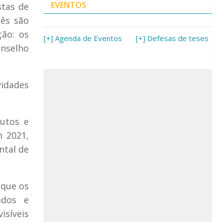
EVENTOS
stas de
rês são
ção: os
[+] Agenda de Eventos
[+] Defesas de teses
nselho
idades
tutos e
m 2021,
ntal de
 que os
ados e
isíveis