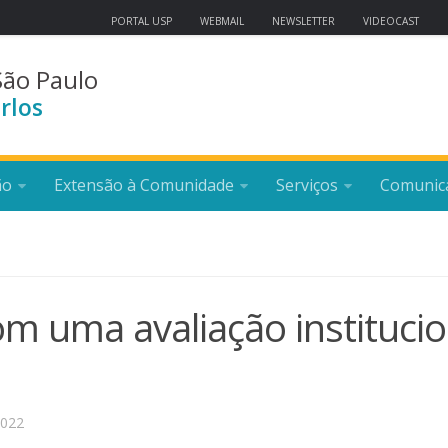
PORTAL USP
WEBMAIL
NEWSLETTER
VIDEOCAST
São Paulo
rlos
ão
Extensão à Comunidade
Serviços
Comunic
m uma avaliação institucio
2022