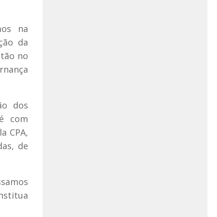
mos na
nção da
stão no
rnança
ão dos
 é com
la CPA,
das, de
ssamos
nstitua