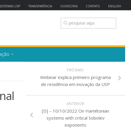
SISTEMAS USP
TRANSPARÊNCIA
OUVIDORIA
CONTATO
ENGLISH
ação
PRÓXIMO
Webinar explica primeiro programa
de residência em inovação da USP
nal
ANTERIOR
[D] – 10/10/2022 On Hamiltonian
systems with critical Sobolev
exponents