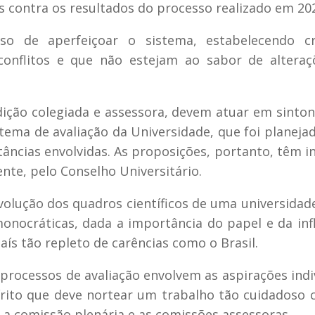
 contra os resultados do processo realizado em 20
 de aperfeiçoar o sistema, estabelecendo cri
 conflitos e que não estejam ao sabor de altera
dição colegiada e assessora, devem atuar em sinto
ema de avaliação da Universidade, que foi planeja
tâncias envolvidas. As proposições, portanto, têm in
ente, pelo Conselho Universitário.
volução dos quadros científicos de uma universida
nocráticas, dada a importância do papel e da inf
s tão repleto de carências como o Brasil.
processos de avaliação envolvem as aspirações indi
írito que deve nortear um trabalho tão cuidadoso
 comissão plenária e as comissões assessoras.