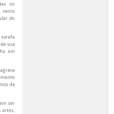
das no
” neste
ular do
 tarefa
 de sua
lho em
agrava
almente
umos da
vem ser
 artes,