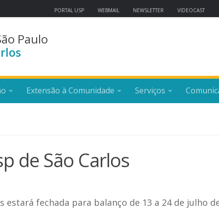
PORTAL USP
WEBMAIL
NEWSLETTER
VIDEOCAST
São Paulo
rlos
ão
Extensão à Comunidade
Serviços
Comunic
sp de São Carlos
 estará fechada para balanço de 13 a 24 de julho de