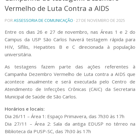
Vermelho de Luta Contra a AIDS
Telefones e Mapas
Pessoas
POR
ASSESSORIA DE COMUNICAÇÃO
· 27 DE NOVEMBRO DE 2025
Ensino
Graduação
Entre os dias 26 e 27 de novembro, nas Áreas 1 e 2 do
Pós-Graduação
Campus da USP São Carlos haverá testagem rápida para
Educação a distância
HIV, Sífilis, Hepatites B e C direcionada à população
Cursos de Extensão
universitária.
Pesquisa e Inovação
As testagens fazem parte das ações referentes à
Linhas de Pesquisa
Campanha Dezembro Vermelho de Luta contra a AIDS que
Centros, Núcleos e Projetos em Rede
acontece anualmente e será executada pelo Centro de
Pós-doutorado
Atendimento de Infecções Crônicas (CAIC) da Secretaria
Iniciação Científica
Transferência de Tecnologia
Municipal de Saúde de São Carlos.
Empresas Juniores
Horários e locais:
Extensão à Comunidade
Dia 26/11 – Área 1: Espaço Primavera, das 7h30 às 17h
Projetos, Programas e Cursos
Dia 27/11 – Área 2: Sala da antiga EDUSP no térreo na
Artes, Cultura e Esportes
Biblioteca da PUSP-SC, das 7h30 às 17h
Museus e Espaços Interativos