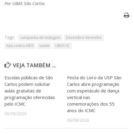
Serviços
Por UBAS São Carlos
Bibliotecas
Apoio ao Estudante
Segurança, Trânsito e Prevenção
RH, Administrativo e Financeiro
Outros serviços
Tags:
campanha de testagem
Dezembro Vermelho
Comunicação
luta contra AIDS
saúde
UBAS SC
Assessorias e Mídias
Aplicativos e Sites
VEJA TAMBÉM ...
Jornal da USP
Agenda de Eventos
Escolas públicas de São
Festa do Livro da USP São
Defesa de Teses
Carlos podem solicitar
Carlos abre programação
aulas gratuitas de
com espetáculo de dança
programação oferecidas
vertical nas
pelo ICMC
comemorações dos 55
anos do ICMC
06/08/2026
06/08/2026