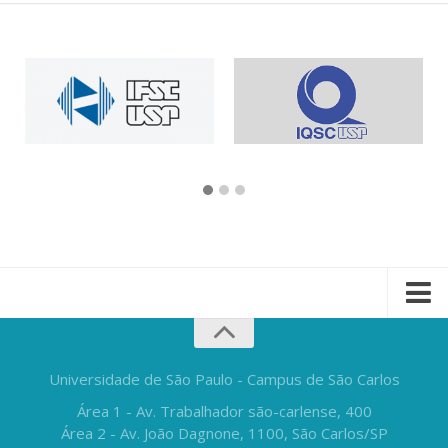
Universidade de São Paulo - Campus de São Carlos
Área 1 - Av. Trabalhador são-carlense, 400
Área 2 - Av. João Dagnone, 1100, São Carlos/SP