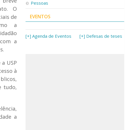
 breve
Pessoas
ato. O
iais de
EVENTOS
omo a
idadão
[+] Agenda de Eventos
[+] Defesas de teses
 com a
s.
e a USP
cesso à
blicos,
e tudo,
lência,
edade a