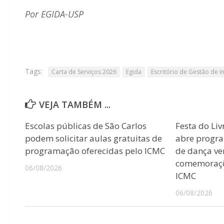
Por EGIDA-USP
Tags:
Carta de Serviços 2026
Egida
Escritório de Gestão de
VEJA TAMBÉM ...
Escolas públicas de São Carlos
Festa do Liv
podem solicitar aulas gratuitas de
abre progr
programação oferecidas pelo ICMC
de dança ver
comemoraçõ
06/08/2026
ICMC
06/08/2026