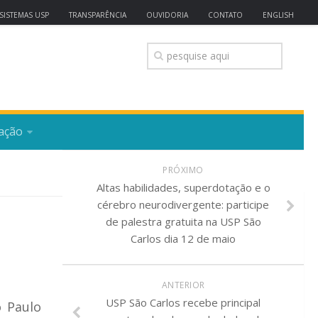
SISTEMAS USP
TRANSPARÊNCIA
OUVIDORIA
CONTATO
ENGLISH
ação
PRÓXIMO
Altas habilidades, superdotação e o
cérebro neurodivergente: participe
de palestra gratuita na USP São
Carlos dia 12 de maio
ANTERIOR
USP São Carlos recebe principal
 Paulo