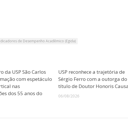
 Indicadores de Desempenho Acadêmico (Egida)
ro da USP São Carlos
USP reconhece a trajetória de
amação com espetáculo
Sérgio Ferro com a outorga do
tical nas
título de Doutor Honoris Caus
es dos 55 anos do
06/08/2026