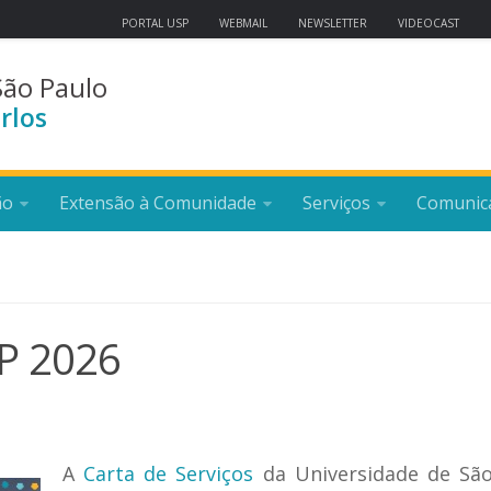
PORTAL USP
WEBMAIL
NEWSLETTER
VIDEOCAST
São Paulo
rlos
ão
Extensão à Comunidade
Serviços
Comunic
SP 2026
A
Carta de Serviços
da Universidade de São