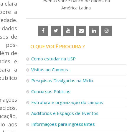
evento sobre banco de dados da
a clara
América Latina
sobre a
iedade.
 dados
rsos de
e pós-
O QUE VOCÊ PROCURA ?
além de
Como estudar na USP
ades e
para a
Visitas ao Campus
úblico
Pesquisas Divulgadas na Mídia
Concursos Públicos
rmações
Estrutura e organização do campus
ecidos,
Auditórios e Espaços de Eventos
ucação,
oio aos
Informações para ingressantes