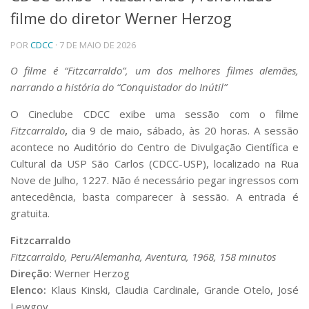
filme do diretor Werner Herzog
Telefones e Mapas
Pessoas
POR
CDCC
· 7 DE MAIO DE 2026
Ensino
Graduação
O filme é “Fitzcarraldo”, um dos melhores filmes alemães,
Pós-Graduação
narrando a história do “Conquistador do Inútil”
Educação a distância
Cursos de Extensão
O Cineclube CDCC exibe uma sessão com o filme
Fitzcarraldo
,
dia 9 de maio, sábado, às 20 horas. A sessão
Pesquisa e Inovação
acontece no Auditório do Centro de Divulgação Científica e
Linhas de Pesquisa
Cultural da USP São Carlos (CDCC-USP), localizado na Rua
Centros, Núcleos e Projetos em Rede
Nove de Julho, 1227. Não é necessário pegar ingressos com
Pós-doutorado
antecedência, basta comparecer à sessão. A entrada é
Iniciação Científica
Transferência de Tecnologia
gratuita.
Empresas Juniores
Fitzcarraldo
Extensão à Comunidade
Fitzcarraldo, Peru/Alemanha, Aventura, 1968, 158 minutos
Projetos, Programas e Cursos
Direção
: Werner Herzog
Artes, Cultura e Esportes
Elenco:
Klaus Kinski, Claudia Cardinale, Grande Otelo, José
Museus e Espaços Interativos
Lewgoy