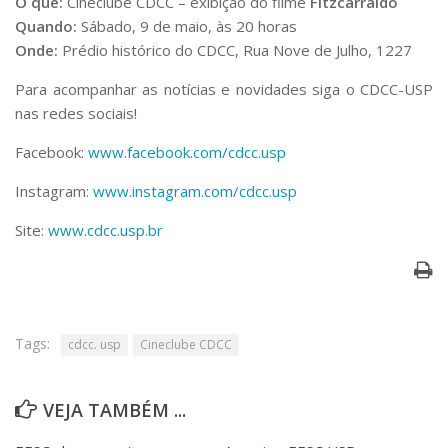
O que:
Cineclube CDCC – exibição do filme
Fitzcarraldo
Quando:
Sábado, 9 de maio, às 20 horas
Onde:
Prédio histórico do CDCC, Rua Nove de Julho, 1227
Para acompanhar as notícias e novidades siga o CDCC-USP
nas redes sociais!
Facebook:
www.facebook.com/cdcc.usp
Instagram:
www.instagram.com/cdcc.usp
Site:
www.cdcc.usp.br
Tags:
cdcc. usp
Cineclube CDCC
VEJA TAMBÉM ...