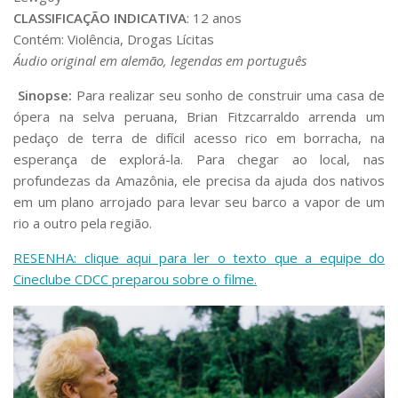
Serviços
CLASSIFICAÇÃO INDICATIVA
: 12 anos
Bibliotecas
Contém: Violência, Drogas Lícitas
Apoio ao Estudante
Áudio original em alemão, legendas em português
Segurança, Trânsito e Prevenção
RH, Administrativo e Financeiro
Sinopse
:
Para realizar seu sonho de construir uma casa de
Outros serviços
ópera na selva peruana, Brian Fitzcarraldo arrenda um
Comunicação
pedaço de terra de difícil acesso rico em borracha, na
esperança de explorá-la. Para chegar ao local, nas
Assessorias e Mídias
profundezas da Amazônia, ele precisa da ajuda dos nativos
Aplicativos e Sites
Jornal da USP
em um plano arrojado para levar seu barco a vapor de um
Agenda de Eventos
rio a outro pela região.
Defesa de Teses
RESENHA: clique aqui para ler o texto que a equipe do
Cineclube CDCC preparou sobre o filme.