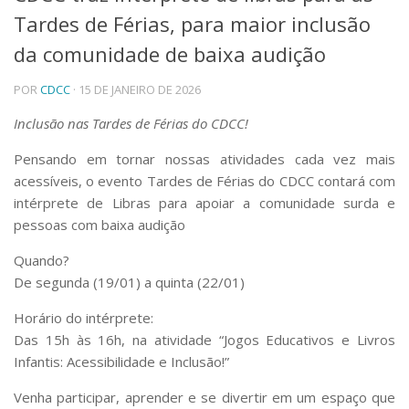
Tardes de Férias, para maior inclusão
Telefones e Mapas
Pessoas
da comunidade de baixa audição
Ensino
POR
CDCC
· 15 DE JANEIRO DE 2026
Graduação
Pós-Graduação
Inclusão nas Tardes de Férias do CDCC!
Educação a distância
Cursos de Extensão
Pensando em tornar nossas atividades cada vez mais
Pesquisa e Inovação
acessíveis, o evento Tardes de Férias do CDCC contará com
intérprete de Libras para apoiar a comunidade surda e
Linhas de Pesquisa
Centros, Núcleos e Projetos em Rede
pessoas com baixa audição
Pós-doutorado
Quando?
Iniciação Científica
Transferência de Tecnologia
De segunda (19/01) a quinta (22/01)
Empresas Juniores
Horário do intérprete:
Extensão à Comunidade
Das 15h às 16h, na atividade “Jogos Educativos e Livros
Projetos, Programas e Cursos
Infantis: Acessibilidade e Inclusão!”
Artes, Cultura e Esportes
Museus e Espaços Interativos
Venha participar, aprender e se divertir em um espaço que