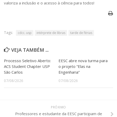
Serviços
valoriza a inclusão e o acesso à ciência para todos!
Bibliotecas
Apoio ao Estudante
Segurança, Trânsito e Prevenção
RH, Administrativo e Financeiro
Outros serviços
Tags:
cdcc. usp
intérprete de libras
tarde de férias
Comunicação
Assessorias e Mídias
VEJA TAMBÉM ...
Aplicativos e Sites
Jornal da USP
Processo Seletivo Aberto:
EESC abre nova turma para
Agenda de Eventos
ACS Student Chapter USP
o projeto “Elas na
Defesa de Teses
São Carlos
Engenharia”
07/08/2026
07/08/2026
PRÓXIMO
Professores e estudante da EESC participam de