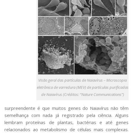
Visão geral das partículas de Naiavírus – Microscopia
eletrônica de varredura (MEV) de partículas purificadas
de Naiavírus (Créditos: “Nature Communications”)
surpreendente é que muitos genes do Naiavírus não têm
semelhança com nada já registrado pela ciência. Alguns
lembram proteínas de plantas, bactérias e até genes
relacionados ao metabolismo de células mais complexas.