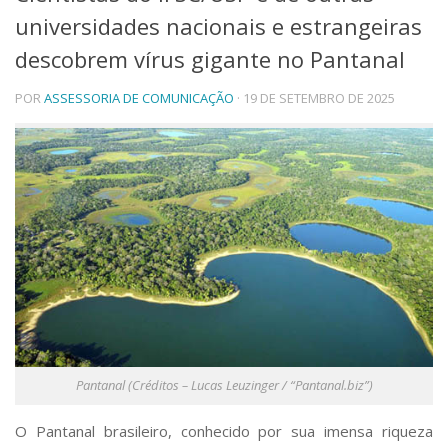
universidades nacionais e estrangeiras
Telefones e Mapas
Pessoas
descobrem vírus gigante no Pantanal
Ensino
POR
ASSESSORIA DE COMUNICAÇÃO
· 19 DE SETEMBRO DE 2025
Graduação
Pós-Graduação
Educação a distância
Cursos de Extensão
Pesquisa e Inovação
Linhas de Pesquisa
Centros, Núcleos e Projetos em Rede
Pós-doutorado
Iniciação Científica
Transferência de Tecnologia
Empresas Juniores
Extensão à Comunidade
Pantanal (Créditos – Lucas Leuzinger / “Pantanal.biz”)
Projetos, Programas e Cursos
Artes, Cultura e Esportes
Museus e Espaços Interativos
O Pantanal brasileiro, conhecido por sua imensa riqueza