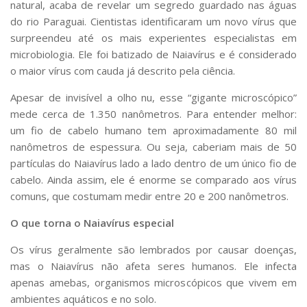
natural, acaba de revelar um segredo guardado nas águas
Serviços
do rio Paraguai. Cientistas identificaram um novo vírus que
Bibliotecas
surpreendeu até os mais experientes especialistas em
Apoio ao Estudante
microbiologia. Ele foi batizado de Naiavírus e é considerado
Segurança, Trânsito e Prevenção
o maior vírus com cauda já descrito pela ciência.
RH, Administrativo e Financeiro
Outros serviços
Apesar de invisível a olho nu, esse “gigante microscópico”
Comunicação
mede cerca de 1.350 nanômetros. Para entender melhor:
Assessorias e Mídias
um fio de cabelo humano tem aproximadamente 80 mil
Aplicativos e Sites
nanômetros de espessura. Ou seja, caberiam mais de 50
Jornal da USP
partículas do Naiavírus lado a lado dentro de um único fio de
Agenda de Eventos
cabelo. Ainda assim, ele é enorme se comparado aos vírus
Defesa de Teses
comuns, que costumam medir entre 20 e 200 nanômetros.
O que torna o Naiavírus especial
Os vírus geralmente são lembrados por causar doenças,
mas o Naiavírus não afeta seres humanos. Ele infecta
apenas amebas, organismos microscópicos que vivem em
ambientes aquáticos e no solo.