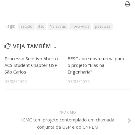
Tags:
estudo
ifsc
Naiavírus
novo vírus
pesquisa
VEJA TAMBÉM ...
Processo Seletivo Aberto:
EESC abre nova turma para
ACS Student Chapter USP
o projeto “Elas na
São Carlos
Engenharia”
07/08/2026
07/08/2026
PRÓXIMO
ICMC tem projeto contemplado em chamada
conjunta da USP e do CNPEM