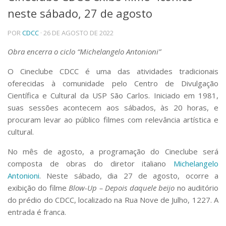
neste sábado, 27 de agosto
Telefones e Mapas
Pessoas
POR
CDCC
· 26 DE AGOSTO DE 2022
Ensino
Graduação
Obra encerra o ciclo “Michelangelo Antonioni”
Pós-Graduação
O Cineclube CDCC é uma das atividades tradicionais
Educação a distância
Cursos de Extensão
oferecidas à comunidade pelo Centro de Divulgação
Científica e Cultural da USP São Carlos. Iniciado em 1981,
Pesquisa e Inovação
suas sessões acontecem aos sábados, às 20 horas, e
Linhas de Pesquisa
procuram levar ao público filmes com relevância artística e
Centros, Núcleos e Projetos em Rede
cultural.
Pós-doutorado
Iniciação Científica
No mês de agosto, a programação do Cineclube será
Transferência de Tecnologia
composta de obras do diretor italiano
Michelangelo
Empresas Juniores
Antonioni
. Neste sábado, dia 27 de agosto, ocorre a
Extensão à Comunidade
exibição do filme
Blow-Up – Depois daquele beijo
no auditório
Projetos, Programas e Cursos
do prédio do CDCC, localizado na Rua Nove de Julho, 1227. A
Artes, Cultura e Esportes
entrada é franca.
Museus e Espaços Interativos