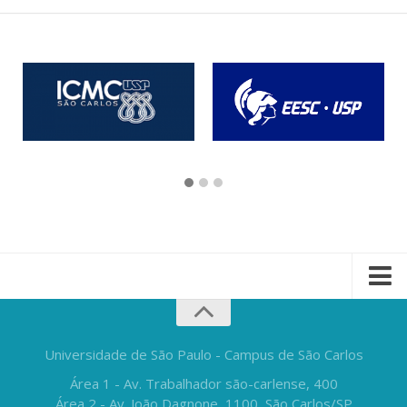
Universidade de São Paulo - Campus de São Carlos
Área 1 - Av. Trabalhador são-carlense, 400
Área 2 - Av. João Dagnone, 1100, São Carlos/SP