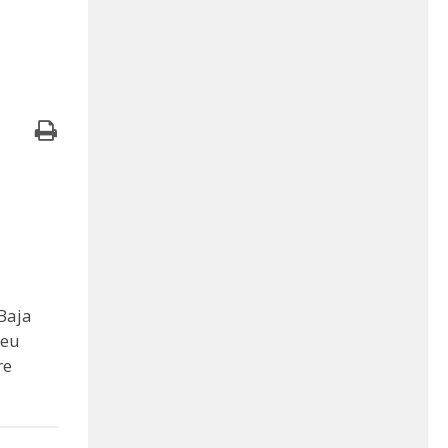
Baja
seu
re