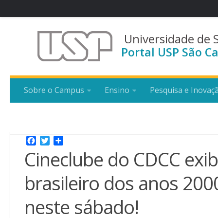
Universidade de 
Portal USP São Ca
Sobre o Campus
Ensino
Pesquisa e Inovaç
Facebook
Twitter
Share
Cineclube do CDCC exi
brasileiro dos anos 2000
neste sábado!