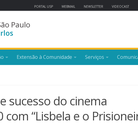
PORTAL USP
WEBMAIL
NEWSLETTER
VIDEOCAST
São Paulo
rlos
ão
Extensão à Comunidade
Serviços
Comunic
be sucesso do cinema
 com “Lisbela e o Prisionei