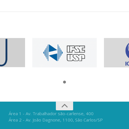
Área 1 - Av. Trabalhador são-carlense, 400
Área 2 - Av. João Dagnone, 1100, São Carlos/SP