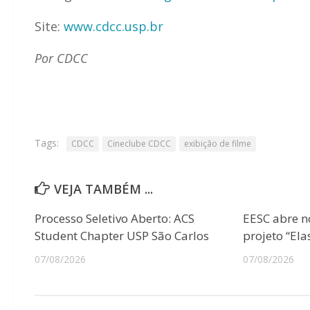
Site:
www.cdcc.usp.br
Por CDCC
Tags:
CDCC
Cineclube CDCC
exibição de filme
VEJA TAMBÉM ...
Processo Seletivo Aberto: ACS
EESC abre n
Student Chapter USP São Carlos
projeto “Ela
07/08/2026
07/08/2026