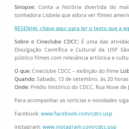
Sinopse
:
Conta a história divertida do mal
sonhadora Lisbela que adora ver filmes ameri
RESENHA: clique aqui para ler o texto que a 
Sobre o Cineclube CDCC:
É uma das atividad
Divulgação Científica e Cultural da USP Sã
público filmes com relevância artística e cultu
O que:
Cineclube CDCC – exibição do filme
Lis
Quando:
Sábado, 13 de setembro, às 20 horas
Onde:
Prédio histórico do CDCC, Rua Nove de 
Para acompanhar as notícias e novidades siga
Facebook:
www.facebook.com/cdcc.usp
Instagram:
www.instagram.com/cdcc.usp