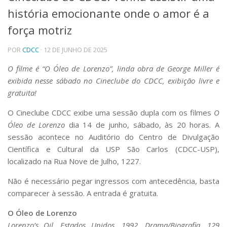
história emocionante onde o amor é a
Telefones e Mapas
Pessoas
força motriz
Ensino
POR
CDCC
· 12 DE JUNHO DE 2025
Graduação
Pós-Graduação
O filme é “O Óleo de Lorenzo”, linda obra de George Miller é
Educação a distância
exibida nesse sábado no Cineclube do CDCC, exibição livre e
Cursos de Extensão
gratuita!
Pesquisa e Inovação
O Cineclube CDCC exibe uma sessão dupla com os filmes
O
Linhas de Pesquisa
Centros, Núcleos e Projetos em Rede
Óleo de Lorenzo
dia 14 de junho, sábado, às 20 horas. A
Pós-doutorado
sessão acontece no Auditório do Centro de Divulgação
Iniciação Científica
Científica e Cultural da USP São Carlos (CDCC-USP),
Transferência de Tecnologia
localizado na Rua Nove de Julho, 1227.
Empresas Juniores
Extensão à Comunidade
Não é necessário pegar ingressos com antecedência, basta
comparecer à sessão. A entrada é gratuita.
Projetos, Programas e Cursos
Artes, Cultura e Esportes
O Óleo de Lorenzo
Museus e Espaços Interativos
Lorenzo’s Oil, Estados Unidos, 1992, Drama/Biografia, 129