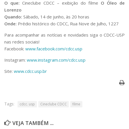
O que:
Cineclube CDCC – exibição do filme
O Óleo de
Lorenzo
Quando:
Sábado, 14 de junho, às 20 horas
Onde:
Prédio histórico do CDCC, Rua Nove de Julho, 1227
Para acompanhar as notícias e novidades siga o CDCC-USP
nas redes sociais!
Facebook:
www.facebook.com/cdcc.usp
Instagram:
www.instagram.com/cdcc.usp
Site:
www.cdcc.usp.br
Tags:
cdcc. usp
Cineclube CDCC
filme
VEJA TAMBÉM ...