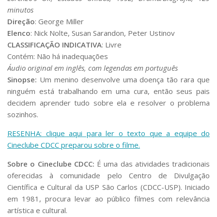
Serviços
minutos
Bibliotecas
Direção
: George Miller
Apoio ao Estudante
Elenco
: Nick Nolte, Susan Sarandon, Peter Ustinov
Segurança, Trânsito e Prevenção
CLASSIFICAÇÃO INDICATIVA
: Livre
RH, Administrativo e Financeiro
Contém: Não há inadequações
Outros serviços
Áudio original em inglês, com legendas em português
Comunicação
Sinopse
:
Um menino desenvolve uma doença tão rara que
Assessorias e Mídias
ninguém está trabalhando em uma cura, então seus pais
Aplicativos e Sites
decidem aprender tudo sobre ela e resolver o problema
Jornal da USP
sozinhos.
Agenda de Eventos
Defesa de Teses
RESENHA: clique aqui para ler o texto que a equipe do
Cineclube CDCC preparou sobre o filme.
Sobre o Cineclube CDCC:
É uma das atividades tradicionais
oferecidas à comunidade pelo Centro de Divulgação
Científica e Cultural da USP São Carlos (CDCC-USP). Iniciado
em 1981, procura levar ao público filmes com relevância
artística e cultural.