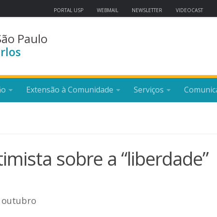
PORTAL USP
WEBMAIL
NEWSLETTER
VIDEOCAST
São Paulo
rlos
ão
Extensão à Comunidade
Serviços
Comunic
timista sobre a “liberdade”
e outubro