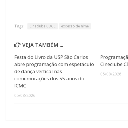
Tags:
Cineclube CDCC
exibição de filme
VEJA TAMBÉM ...
Festa do Livro da USP São Carlos
Programaçã
abre programação com espetáculo
Cineclube 
de dança vertical nas
05/08/2026
comemorações dos 55 anos do
ICMC
05/08/2026