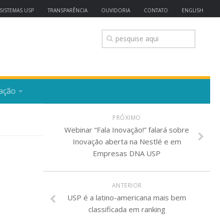
SISTEMAS USP
TRANSPARÊNCIA
OUVIDORIA
CONTATO
ENGLISH
ação
PRÓXIMO
Webinar “Fala Inovação!” falará sobre
Inovação aberta na Nestlé e em
Empresas DNA USP
ANTERIOR
USP é a latino-americana mais bem
classificada em ranking