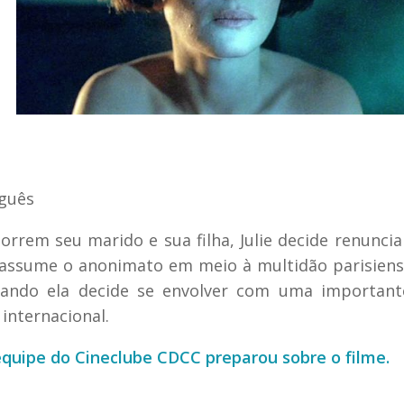
uguês
rem seu marido e sua filha, Julie decide renuncia
e assume o anonimato em meio à multidão parisiens
uando ela decide se envolver com uma important
internacional.
equipe do Cineclube CDCC preparou sobre o filme.