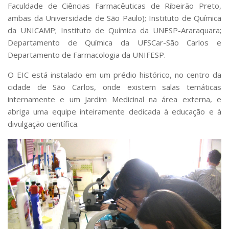
Serviços
Faculdade de Ciências Farmacêuticas de Ribeirão Preto,
ambas da Universidade de São Paulo); Instituto de Química
Bibliotecas
da UNICAMP; Instituto de Química da UNESP-Araraquara;
Apoio ao Estudante
Segurança, Trânsito e Prevenção
Departamento de Química da UFSCar-São Carlos e
RH, Administrativo e Financeiro
Departamento de Farmacologia da UNIFESP.
Outros serviços
O EIC está instalado em um prédio histórico, no centro da
Comunicação
cidade de São Carlos, onde existem salas temáticas
Assessorias e Mídias
internamente e um Jardim Medicinal na área externa, e
Aplicativos e Sites
abriga uma equipe inteiramente dedicada à educação e à
Jornal da USP
divulgação científica.
Agenda de Eventos
Defesa de Teses