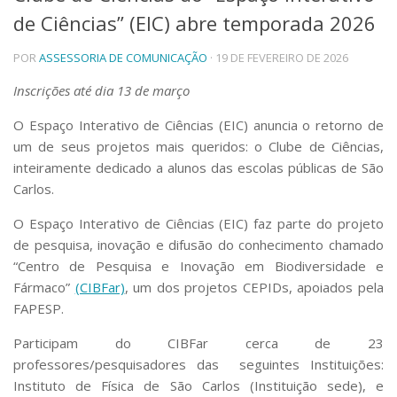
de Ciências” (EIC) abre temporada 2026
Telefones e Mapas
Pessoas
POR
ASSESSORIA DE COMUNICAÇÃO
· 19 DE FEVEREIRO DE 2026
Ensino
Graduação
Inscrições até dia 13 de março
Pós-Graduação
O Espaço Interativo de Ciências (EIC) anuncia o retorno de
Educação a distância
Cursos de Extensão
um de seus projetos mais queridos: o Clube de Ciências,
inteiramente dedicado a alunos das escolas públicas de São
Pesquisa e Inovação
Carlos.
Linhas de Pesquisa
Centros, Núcleos e Projetos em Rede
O Espaço Interativo de Ciências (EIC) faz parte do projeto
Pós-doutorado
de pesquisa, inovação e difusão do conhecimento chamado
Iniciação Científica
“Centro de Pesquisa e Inovação em Biodiversidade e
Transferência de Tecnologia
Fármaco”
(CIBFar)
, um dos projetos CEPIDs, apoiados pela
Empresas Juniores
FAPESP.
Extensão à Comunidade
Participam do CIBFar cerca de 23
Projetos, Programas e Cursos
Artes, Cultura e Esportes
professores/pesquisadores das seguintes Instituições:
Museus e Espaços Interativos
Instituto de Física de São Carlos (Instituição sede), e