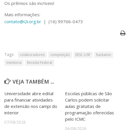
Serviços
Os prêmios são incríveis!
Bibliotecas
Mais informações:
Apoio ao Estudante
contato@i2i.org.br
| (16) 99766-0473
Segurança, Trânsito e Prevenção
RH, Administrativo e Financeiro
Outros serviços
Comunicação
Assessorias e Mídias
Tags:
colaboradores
competição
EESC-USP
hackaton
Aplicativos e Sites
mentoria
Receita Federal
Jornal da USP
Agenda de Eventos
Defesa de Teses
VEJA TAMBÉM ...
Universidade abre edital
Escolas públicas de São
para financiar atividades
Carlos podem solicitar
de extensão nos campi do
aulas gratuitas de
interior
programação oferecidas
pelo ICMC
07/08/2026
06/08/2026