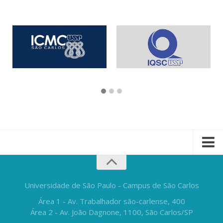
Universidade de São Paulo - Campus de São Carlos
Área 1 - Av. Trabalhador são-carlense, 400
Área 2 - Av. João Dagnone, 1100, São Carlos/SP