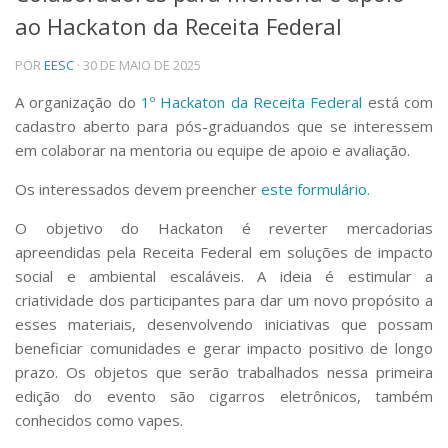
ao Hackaton da Receita Federal
Telefones e Mapas
Pessoas
POR
EESC
· 30 DE MAIO DE 2025
Ensino
Graduação
A organização do
1º Hackaton da Receita Federal
está com
Pós-Graduação
cadastro aberto para pós-graduandos que se interessem
Educação a distância
em colaborar na mentoria ou equipe de apoio e avaliação.
Cursos de Extensão
Os interessados devem preencher
este formulário.
Pesquisa e Inovação
Linhas de Pesquisa
O objetivo do Hackaton é reverter mercadorias
Centros, Núcleos e Projetos em Rede
apreendidas pela Receita Federal em soluções de impacto
Pós-doutorado
social e ambiental escaláveis. A ideia é estimular a
Iniciação Científica
criatividade dos participantes para dar um novo propósito a
Transferência de Tecnologia
esses materiais, desenvolvendo iniciativas que possam
Empresas Juniores
beneficiar comunidades e gerar impacto positivo de longo
Extensão à Comunidade
prazo. Os objetos que serão trabalhados nessa primeira
Projetos, Programas e Cursos
edição do evento são cigarros eletrônicos, também
Artes, Cultura e Esportes
conhecidos como vapes.
Museus e Espaços Interativos