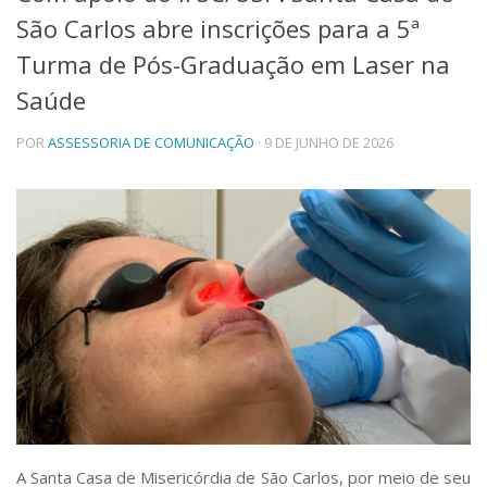
São Carlos abre inscrições para a 5ª
Telefones e Mapas
Pessoas
Turma de Pós-Graduação em Laser na
Ensino
Saúde
Graduação
Pós-Graduação
POR
ASSESSORIA DE COMUNICAÇÃO
· 9 DE JUNHO DE 2026
Educação a distância
Cursos de Extensão
Pesquisa e Inovação
Linhas de Pesquisa
Centros, Núcleos e Projetos em Rede
Pós-doutorado
Iniciação Científica
Transferência de Tecnologia
Empresas Juniores
Extensão à Comunidade
Projetos, Programas e Cursos
Artes, Cultura e Esportes
Museus e Espaços Interativos
A Santa Casa de Misericórdia de São Carlos, por meio de seu