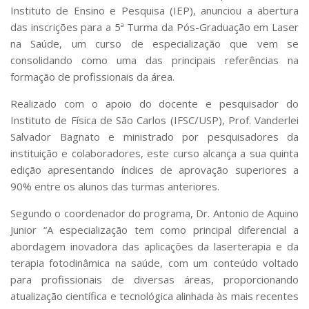
Serviços
Instituto de Ensino e Pesquisa (IEP), anunciou a abertura
das inscrições para a 5ª Turma da Pós-Graduação em Laser
Bibliotecas
Apoio ao Estudante
na Saúde, um curso de especialização que vem se
Segurança, Trânsito e Prevenção
consolidando como uma das principais referências na
RH, Administrativo e Financeiro
formação de profissionais da área.
Outros serviços
Realizado com o apoio do docente e pesquisador do
Comunicação
Instituto de Física de São Carlos (IFSC/USP), Prof. Vanderlei
Assessorias e Mídias
Salvador Bagnato e ministrado por pesquisadores da
Aplicativos e Sites
instituição e colaboradores, este curso alcança a sua quinta
Jornal da USP
edição apresentando índices de aprovação superiores a
Agenda de Eventos
Defesa de Teses
90% entre os alunos das turmas anteriores.
Segundo o coordenador do programa, Dr. Antonio de Aquino
Junior “A especialização tem como principal diferencial a
abordagem inovadora das aplicações da laserterapia e da
terapia fotodinâmica na saúde, com um conteúdo voltado
para profissionais de diversas áreas, proporcionando
atualização científica e tecnológica alinhada às mais recentes