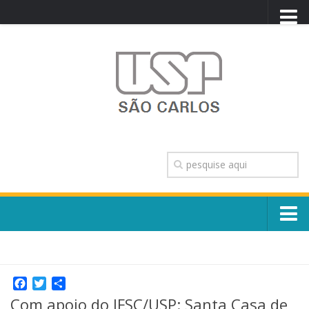
PORTAL USP
WEBMAIL
NEWSLETTER
VIDEOCAST
SISTEMAS USP
TRANSPARÊNCIA
OUVIDORIA
CONTATO
Sobre o Campus
ENGLISH
Escola, Institutos e Órgãos
Conselho Gestor e Dirigentes
Facebook
Twitter
Share
Núcleos e Comissões
Com apoio do IFSC/USP: Santa Casa de
História e Números