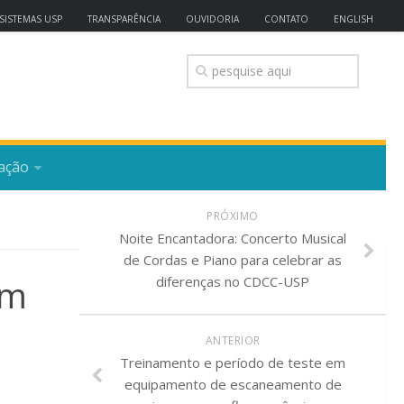
SISTEMAS USP
TRANSPARÊNCIA
OUVIDORIA
CONTATO
ENGLISH
ação
PRÓXIMO
Noite Encantadora: Concerto Musical
de Cordas e Piano para celebrar as
am
diferenças no CDCC-USP
ANTERIOR
Treinamento e período de teste em
equipamento de escaneamento de