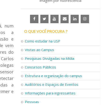
imagem por fluorescência
á, num
O QUE VOCÊ PROCURA ?
cos a
ssão e
Como estudar na USP
de vem
Visitas ao Campus
ores do
Carlos
Pesquisas Divulgadas na Mídia
colegas
Concursos Públicos
sensor
Estrutura e organização do campus
etectar
adas a
Auditórios e Espaços de Eventos
eimer e
Informações para ingressantes
Pessoas