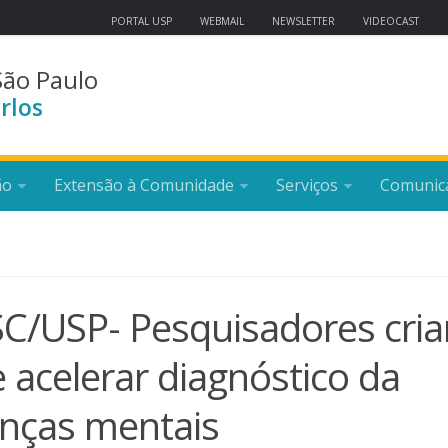
PORTAL USP
WEBMAIL
NEWSLETTER
VIDEOCAST
São Paulo
rlos
ão
Extensão à Comunidade
Serviços
Comunic
SC/USP- Pesquisadores cri
e acelerar diagnóstico da
enças mentais