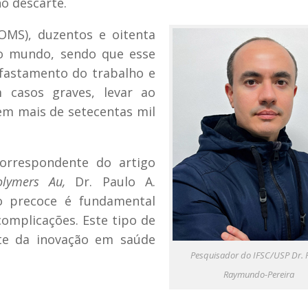
o descarte.
OMS), duzentos e oitenta
o mundo, sendo que esse
afastamento do trabalho e
 casos graves, levar ao
em mais de setecentas mil
orrespondente do artigo
olymers Au,
Dr. Paulo A.
co precoce é fundamental
complicações. Este tipo de
nte da inovação em saúde
Pesquisador do IFSC/USP Dr. 
Raymundo-Pereira