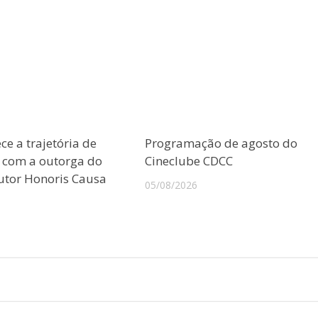
e a trajetória de
Programação de agosto do
o com a outorga do
Cineclube CDCC
outor Honoris Causa
05/08/2026