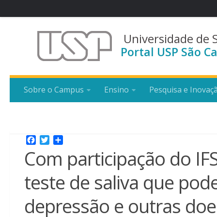
Universidade de 
Portal USP São Ca
Sobre o Campus
Ensino
Pesquisa e Inovaç
Facebook
Twitter
Share
Com participação do IF
teste de saliva que pod
depressão e outras do