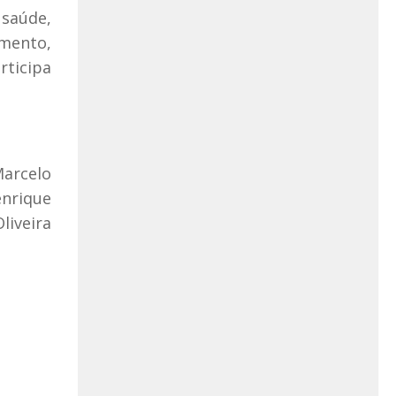
 saúde,
amento,
rticipa
arcelo
nrique
iveira