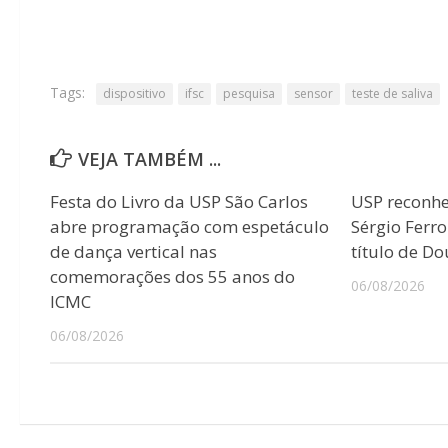
Tags:
dispositivo
ifsc
pesquisa
sensor
teste de saliva
VEJA TAMBÉM ...
Festa do Livro da USP São Carlos
USP reconhec
abre programação com espetáculo
Sérgio Ferr
de dança vertical nas
título de D
comemorações dos 55 anos do
06/08/2026
ICMC
06/08/2026