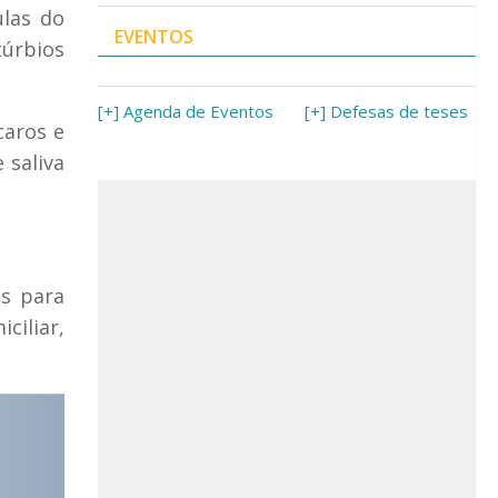
ulas do
EVENTOS
úrbios
[+] Agenda de Eventos
[+] Defesas de teses
caros e
 saliva
s para
ciliar,