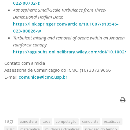
022-00702-z
Atmospheric Small-Scale Turbulence from Three-
Dimensional Hotfilm Data
:
https://link.springer.com/article/10.1007/s10546-
023-00826-w
Turbulent mixing and removal of ozone within an Amazon
rainforest canopy
:
https://agupubs.onlinelibrary.wiley.com/doi/10.1002/
Contato com a mídia
Assessoria de Comunicação do ICMC: (16) 3373.9666
E-mail:
comunica@icmc.usp.br
Tags:
atmosfera
caos
computação
conquista
estatística
ICMC
matemática
mudanças climáticas
previsão do tempo