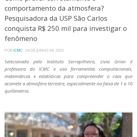
comportamento da atmosfera?
Telefones e Mapas
Pessoas
Pesquisadora da USP São Carlos
Ensino
conquista R$ 250 mil para investigar o
Graduação
fenômeno
Pós-Graduação
Educação a distância
Cursos de Extensão
POR
ICMC
· 26 DE JUNHO DE 2025
Pesquisa e Inovação
Selecionada pelo Instituto Serrapilheira, Livia Grion é
Linhas de Pesquisa
professora do ICMC e usa ferramentas computacionais,
Centros, Núcleos e Projetos em Rede
matemáticas e estatísticas para compreender o caos que
Pós-doutorado
acomete a atmosfera terrestre, especialmente na faixa de 1 a 10
Iniciação Científica
quilômetros
Transferência de Tecnologia
Empresas Juniores
Extensão à Comunidade
Projetos, Programas e Cursos
Artes, Cultura e Esportes
Museus e Espaços Interativos