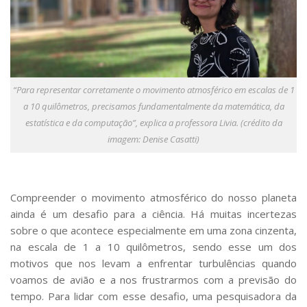
Serviços
Bibliotecas
Apoio ao Estudante
Segurança, Trânsito e Prevenção
RH, Administrativo e Financeiro
Outros serviços
“Para representar corretamente o movimento atmosférico em escalas de 1
Comunicação
a 10 quilômetros, precisamos fundamentalmente da matemática, da
estatística e da computação”, explica a professora Livia. (crédito da
Assessorias e Mídias
imagem: Denise Casatti)
Aplicativos e Sites
Jornal da USP
Agenda de Eventos
Defesa de Teses
Compreender o movimento atmosférico do nosso planeta
ainda é um desafio para a ciência. Há muitas incertezas
sobre o que acontece especialmente em uma zona cinzenta,
na escala de 1 a 10 quilômetros, sendo esse um dos
motivos que nos levam a enfrentar turbulências quando
voamos de avião e a nos frustrarmos com a previsão do
tempo. Para lidar com esse desafio, uma pesquisadora da