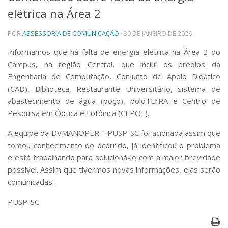
elétrica na Área 2
Telefones e Mapas
Pessoas
POR
ASSESSORIA DE COMUNICAÇÃO
· 30 DE JANEIRO DE 2026
Ensino
Graduação
Informamos que há falta de energia elétrica na Área 2 do
Pós-Graduação
Campus, na região Central, que inclui os prédios da
Educação a distância
Engenharia de Computação, Conjunto de Apoio Didático
Cursos de Extensão
(CAD), Biblioteca, Restaurante Universitário, sistema de
Pesquisa e Inovação
abastecimento de água (poço), poloTErRA e Centro de
Pesquisa em Óptica e Fotônica (CEPOF).
Linhas de Pesquisa
Centros, Núcleos e Projetos em Rede
A equipe da DVMANOPER – PUSP-SC foi acionada assim que
Pós-doutorado
tomou conhecimento do ocorrido, já identificou o problema
Iniciação Científica
Transferência de Tecnologia
e está trabalhando para solucioná-lo com a maior brevidade
Empresas Juniores
possível. Assim que tivermos novas informações, elas serão
Extensão à Comunidade
comunicadas.
Projetos, Programas e Cursos
PUSP-SC
Artes, Cultura e Esportes
Museus e Espaços Interativos