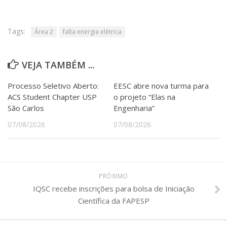
Serviços
Bibliotecas
Apoio ao Estudante
Tags:
Área 2
falta energia elétrica
Segurança, Trânsito e Prevenção
RH, Administrativo e Financeiro
Outros serviços
VEJA TAMBÉM ...
Comunicação
Processo Seletivo Aberto:
EESC abre nova turma para
Assessorias e Mídias
ACS Student Chapter USP
o projeto “Elas na
Aplicativos e Sites
São Carlos
Engenharia”
Jornal da USP
07/08/2026
07/08/2026
Agenda de Eventos
Defesa de Teses
PRÓXIMO
IQSC recebe inscrições para bolsa de Iniciação
Científica da FAPESP