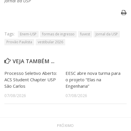
Jornal da USP
Tags:
Enem-USP
formas de ingresso
fuvest
Jornal da USP
Provão Paulista
vestibular 2026
VEJA TAMBÉM ...
Processo Seletivo Aberto:
EESC abre nova turma para
ACS Student Chapter USP
o projeto “Elas na
São Carlos
Engenharia”
07/08/2026
07/08/2026
PRÓXIMO