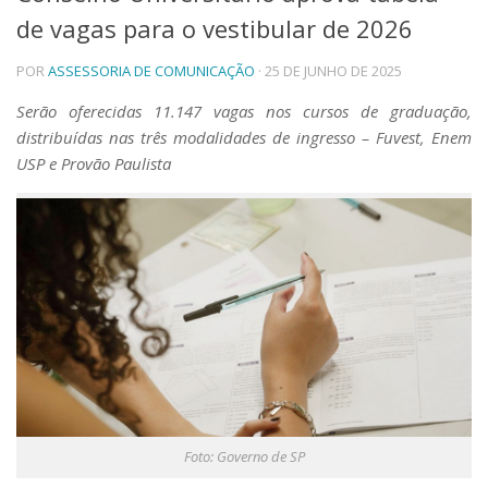
de vagas para o vestibular de 2026
Telefones e Mapas
Pessoas
POR
ASSESSORIA DE COMUNICAÇÃO
· 25 DE JUNHO DE 2025
Ensino
Graduação
Serão oferecidas 11.147 vagas nos cursos de graduação,
Pós-Graduação
distribuídas nas três modalidades de ingresso – Fuvest, Enem
Educação a distância
USP e Provão Paulista
Cursos de Extensão
Pesquisa e Inovação
Linhas de Pesquisa
Centros, Núcleos e Projetos em Rede
Pós-doutorado
Iniciação Científica
Transferência de Tecnologia
Empresas Juniores
Extensão à Comunidade
Projetos, Programas e Cursos
Artes, Cultura e Esportes
Foto: Governo de SP
Museus e Espaços Interativos