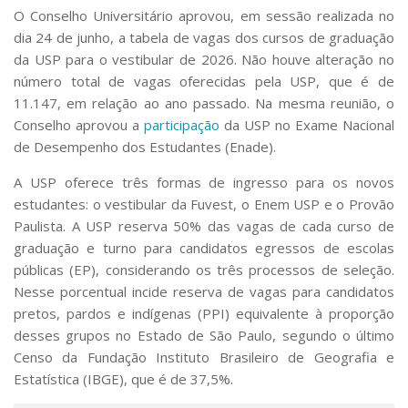
Serviços
O Conselho Universitário aprovou, em sessão realizada no
Bibliotecas
dia 24 de junho, a tabela de vagas dos cursos de graduação
Apoio ao Estudante
da USP para o vestibular de 2026. Não houve alteração no
Segurança, Trânsito e Prevenção
número total de vagas oferecidas pela USP, que é de
RH, Administrativo e Financeiro
11.147, em relação ao ano passado. Na mesma reunião, o
Outros serviços
Conselho aprovou a
participação
da USP no Exame Nacional
Comunicação
de Desempenho dos Estudantes (Enade).
Assessorias e Mídias
A USP oferece três formas de ingresso para os novos
Aplicativos e Sites
estudantes: o vestibular da Fuvest, o Enem USP e o Provão
Jornal da USP
Agenda de Eventos
Paulista. A USP reserva 50% das vagas de cada curso de
Defesa de Teses
graduação e turno para candidatos egressos de escolas
públicas (EP), considerando os três processos de seleção.
Nesse porcentual incide reserva de vagas para candidatos
pretos, pardos e indígenas (PPI) equivalente à proporção
desses grupos no Estado de São Paulo, segundo o último
Censo da Fundação Instituto Brasileiro de Geografia e
Estatística (IBGE), que é de 37,5%.