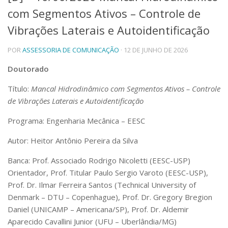
com Segmentos Ativos – Controle de
Telefones e Mapas
Pessoas
Vibrações Laterais e Autoidentificação
Ensino
POR
ASSESSORIA DE COMUNICAÇÃO
· 12 DE JUNHO DE 2026
Graduação
Pós-Graduação
Doutorado
Educação a distância
Cursos de Extensão
Título:
Mancal Hidrodinâmico com Segmentos Ativos – Controle
Pesquisa e Inovação
de Vibrações Laterais e Autoidentificação
Linhas de Pesquisa
Programa: Engenharia Mecânica – EESC
Centros, Núcleos e Projetos em Rede
Pós-doutorado
Autor: Heitor Antônio Pereira da Silva
Iniciação Científica
Transferência de Tecnologia
Banca: Prof. Associado Rodrigo Nicoletti (EESC-USP)
Empresas Juniores
Orientador, Prof. Titular Paulo Sergio Varoto (EESC-USP),
Extensão à Comunidade
Prof. Dr. Ilmar Ferreira Santos (Technical University of
Denmark – DTU – Copenhague), Prof. Dr. Gregory Bregion
Projetos, Programas e Cursos
Artes, Cultura e Esportes
Daniel (UNICAMP – Americana/SP), Prof. Dr. Aldemir
Museus e Espaços Interativos
Aparecido Cavallini Junior (UFU – Uberlândia/MG)