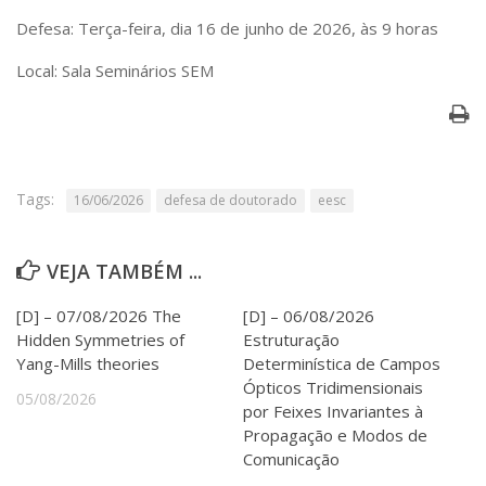
Serviços
Defesa: Terça-feira, dia 16 de junho de 2026, às 9 horas
Bibliotecas
Apoio ao Estudante
Local: Sala Seminários SEM
Segurança, Trânsito e Prevenção
RH, Administrativo e Financeiro
Outros serviços
Comunicação
Assessorias e Mídias
Tags:
16/06/2026
defesa de doutorado
eesc
Aplicativos e Sites
Jornal da USP
Agenda de Eventos
VEJA TAMBÉM ...
Defesa de Teses
[D] – 07/08/2026 The
[D] – 06/08/2026
Hidden Symmetries of
Estruturação
Yang-Mills theories
Determinística de Campos
Ópticos Tridimensionais
05/08/2026
por Feixes Invariantes à
Propagação e Modos de
Comunicação