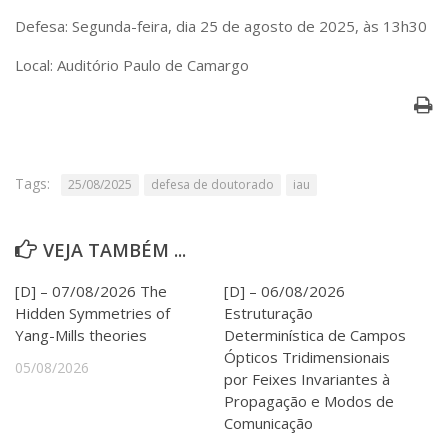
Serviços
Defesa: Segunda-feira, dia 25 de agosto de 2025, às 13h30
Bibliotecas
Apoio ao Estudante
Local: Auditório Paulo de Camargo
Segurança, Trânsito e Prevenção
RH, Administrativo e Financeiro
Outros serviços
Comunicação
Assessorias e Mídias
Tags:
25/08/2025
defesa de doutorado
iau
Aplicativos e Sites
Jornal da USP
Agenda de Eventos
VEJA TAMBÉM ...
Defesa de Teses
[D] – 07/08/2026 The
[D] – 06/08/2026
Hidden Symmetries of
Estruturação
Yang-Mills theories
Determinística de Campos
Ópticos Tridimensionais
05/08/2026
por Feixes Invariantes à
Propagação e Modos de
Comunicação