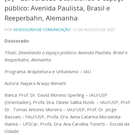
público: Avenida Paulista, Brasil e
Telefones e Mapas
Pessoas
Reeperbahn, Alemanha
Ensino
POR
ASSESSORIA DE COMUNICAÇÃO
· 21 DE AGOSTO DE 2025
Graduação
Pós-Graduação
Doutorado
Educação a distância
Cursos de Extensão
Título:
Desvelando o espaço público: Avenida Paulista, Brasil e
Pesquisa e Inovação
Reeperbahn, Alemanha
Linhas de Pesquisa
Programa: Arquitetura e Urbanismo – IAU
Centros, Núcleos e Projetos em Rede
Pós-doutorado
Autora: Nayara Araujo Benatti
Iniciação Científica
Transferência de Tecnologia
Banca: Prof. Dr. David Moreno Sperling – IAU/USP
Empresas Juniores
(Orientador), Profa. Dra. Cibele Saliba Rizek – IAU/USP, Prof.
Extensão à Comunidade
Dr. Tomas Antonio Moreira – IAU/USP, Prof. Dr. Jorge
Bassani – FAU/USP, Profa. Dra. Anna Catarina Morawska
Projetos, Programas e Cursos
Artes, Cultura e Esportes
Vianna – UFSCar, Profa. Dra. Ana Carolina Tonetti – Escola da
Museus e Espaços Interativos
Cidade