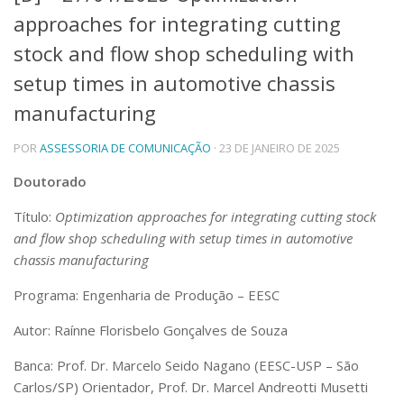
approaches for integrating cutting
Telefones e Mapas
Pessoas
stock and flow shop scheduling with
Ensino
setup times in automotive chassis
Graduação
manufacturing
Pós-Graduação
Educação a distância
Cursos de Extensão
POR
ASSESSORIA DE COMUNICAÇÃO
· 23 DE JANEIRO DE 2025
Pesquisa e Inovação
Doutorado
Linhas de Pesquisa
Título:
Optimization approaches for integrating cutting stock
Centros, Núcleos e Projetos em Rede
and flow shop scheduling with setup times in automotive
Pós-doutorado
Iniciação Científica
chassis manufacturing
Transferência de Tecnologia
Programa: Engenharia de Produção – EESC
Empresas Juniores
Extensão à Comunidade
Autor: Raínne Florisbelo Gonçalves de Souza
Projetos, Programas e Cursos
Banca:
Prof. Dr. Marcelo Seido Nagano (EESC-USP – São
Artes, Cultura e Esportes
Carlos/SP) Orientador, Prof. Dr. Marcel Andreotti Musetti
Museus e Espaços Interativos