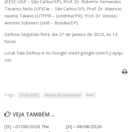
(EESC-USP – São Carlos/SP), Prof. Dr. Roberto Fernandes
Serviços
Tavares Neto (UFSCar – São Carlos/SP), Prof. Dr. Mauricio
Bibliotecas
Iwama Takano (UTFPR – Londrina/PR), Prof. Dr. Vinicius
Apoio ao Estudante
Amorim Sobreiro (UnB – Brasília/DF)
Segurança, Trânsito e Prevenção
RH, Administrativo e Financeiro
Defesa: Segunda-feira, dia 27 de janeiro de 2025, às 14
Outros serviços
horas
Comunicação
Local:
Sala Defesa e no Google: meet.google.com/tcj-ayqu-
Assessorias e Mídias
zaz
Aplicativos e Sites
Jornal da USP
Agenda de Eventos
Defesa de Teses
Tags:
27/01/2025
defesa de doutorado
eesc
VEJA TAMBÉM ...
[D] – 07/08/2026 The
[D] – 06/08/2026