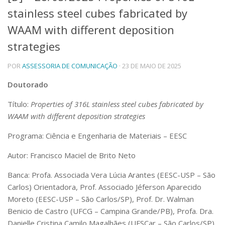
stainless steel cubes fabricated by
Telefones e Mapas
Pessoas
WAAM with different deposition
Ensino
strategies
Graduação
Pós-Graduação
POR
ASSESSORIA DE COMUNICAÇÃO
· 23 DE MAIO DE 2025
Educação a distância
Cursos de Extensão
Doutorado
Pesquisa e Inovação
Título:
Properties of 316L stainless steel cubes fabricated by
Linhas de Pesquisa
WAAM with different deposition strategies
Centros, Núcleos e Projetos em Rede
Pós-doutorado
Programa: Ciência e Engenharia de Materiais – EESC
Iniciação Científica
Transferência de Tecnologia
Autor: Francisco Maciel de Brito Neto
Empresas Juniores
Banca:
Profa. Associada Vera Lúcia Arantes (EESC-USP – São
Extensão à Comunidade
Carlos) Orientadora, Prof. Associado Jéferson Aparecido
Projetos, Programas e Cursos
Moreto (EESC-USP – São Carlos/SP), Prof. Dr. Walman
Artes, Cultura e Esportes
Benicio de Castro (UFCG – Campina Grande/PB), Profa. Dra.
Museus e Espaços Interativos
Danielle Cristina Camilo Magalhães (UFSCar – São Carlos/SP),