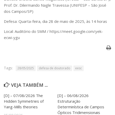
Serviços
Prof. Dr. Dilermando Nagle Travessa (UNIFESP – São José
Bibliotecas
dos Campos/SP)
Apoio ao Estudante
Segurança, Trânsito e Prevenção
Defesa: Quarta-feira, dia 28 de maio de 2025, às 14 horas
RH, Administrativo e Financeiro
Local:
Auditório do SMM / https://meet.google.com/yek-
Outros serviços
ecwi-ygu
Comunicação
Assessorias e Mídias
Aplicativos e Sites
Jornal da USP
Agenda de Eventos
Tags:
28/05/2025
defesa de doutorado
eesc
Defesa de Teses
VEJA TAMBÉM ...
[D] – 07/08/2026 The
[D] – 06/08/2026
Hidden Symmetries of
Estruturação
Yang-Mills theories
Determinística de Campos
Ópticos Tridimensionais