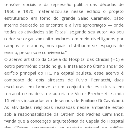
tensões sociais e da repressão política das décadas de
1960 e 1970, materializou-se nesse edifício o projeto
estruturado em torno do grande Salão Caramelo, pátio
interno dedicado ao encontro e à livre apropriação — onde
‘todas as atividades são lícitas’, segundo seu autor. Ao seu
redor se organizam oito andares em meio nível ligados por
rampas e escadas, nos quais distribuem-se espaços de
ensino, pesquisa e convivência.”
O acervo artístico da Capela do Hospital das Clínicas (HC) é
outro patrimônio citado no guia. Instalado no último andar do
edifício principal do HC, na capital paulista, esse acervo é
composto de dois afrescos de Fulvio Pennacchi, duas
esculturas em bronze e um conjunto de esculturas em
terracota e madeira de autoria de Victor Brecheret e ainda
15 vitrais inspirados em desenhos de Emiliano Di Cavalcanti.
As atividades religiosas realizadas nesse ambiente estão
sob a responsabilidade da Ordem dos Padres Camilianos.
“Ainda que a concepção arquitetônica da Capela do Hospital
das Clínicas corresponda ao projeto original do edifício