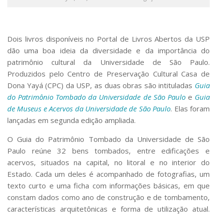
Serviços
Bibliotecas
Apoio ao Estudante
Dois livros disponíveis no Portal de Livros Abertos da USP
Segurança, Trânsito e Prevenção
RH, Administrativo e Financeiro
dão uma boa ideia da diversidade e da importância do
Outros serviços
patrimônio cultural da Universidade de São Paulo.
Comunicação
Produzidos pelo Centro de Preservação Cultural Casa de
Dona Yayá (CPC) da USP, as duas obras são intituladas
Guia
Assessorias e Mídias
do Patrimônio Tombado da Universidade de São Paulo
e
Guia
Aplicativos e Sites
de Museus e Acervos da Universidade de São Paulo
. Elas foram
Jornal da USP
Agenda de Eventos
lançadas em segunda edição ampliada.
Defesa de Teses
O
Guia do Patrimônio Tombado da Universidade de São
Paulo
reúne 32 bens tombados, entre edificações e
acervos, situados na capital, no litoral e no interior do
Estado. Cada um deles é acompanhado de fotografias, um
texto curto e uma ficha com informações básicas, em que
constam dados como ano de construção e de tombamento,
características arquitetônicas e forma de utilização atual.