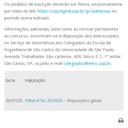
Serviços
Os pedidos de inscrição deverão ser feitos, exclusivamente,
por meio do link:
https://uspdigital.usp.br/gr/admissao
no
Bibliotecas
Apoio ao Estudante
período acima indicado.
Segurança, Trânsito e Prevenção
Informações adicionais, bem como as normas pertinentes
RH, Administrativo e Financeiro
Outros serviços
ao concurso, encontram-se à disposição dos interessados
no Serviço de Assistência aos Colegiados da Escola de
Comunicação
Engenharia de São Carlos da Universidade de São Paulo,
Assessorias e Mídias
Avenida Trabalhador São-carlense, 400, bloco E-1, 1º andar,
Aplicativos e Sites
São Carlos, SP, ou pelo e-mail
colegiados@eesc.usp.br
.
Jornal da USP
Agenda de Eventos
Defesa de Teses
DATA
PUBLICAÇÃO
20/07/23
Edital ATAc 20/2023
– Disposições gerais