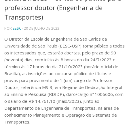
professor doutor (Engenharia de
Telefones e Mapas
Pessoas
Transportes)
Ensino
POR
EESC
· 20 DE JULHO DE 2023
Graduação
Pós-Graduação
O Diretor da Escola de Engenharia de São Carlos da
Educação a distância
Universidade de São Paulo (EESC-USP) torna público a todos
Cursos de Extensão
os interessados que, estarão abertas, pelo prazo de 90
Pesquisa e Inovação
(noventa) dias, com início às 8 horas do dia 24/7/2023 e
Linhas de Pesquisa
término às 17 horas do dia 21/10/2023 (horário oficial de
Centros, Núcleos e Projetos em Rede
Brasília), as inscrições ao concurso público de títulos e
Pós-doutorado
provas para provimento de 1 (um) cargo de Professor
Iniciação Científica
Doutor, referência MS-3, em Regime de Dedicação Integral
Transferência de Tecnologia
ao Ensino e Pesquisa (RDIDP), claro/cargo nº 1006606, com
Empresas Juniores
o salário de R$ 14.761,10 (maio/2023), junto ao
Extensão à Comunidade
Departamento de Engenharia de Transportes, na área de
Projetos, Programas e Cursos
conhecimento Planejamento e Operação de Sistemas de
Artes, Cultura e Esportes
Transportes.
Museus e Espaços Interativos