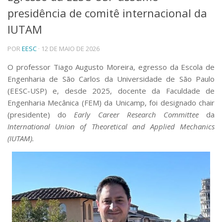
presidência de comitê internacional da
Telefones e Mapas
Pessoas
IUTAM
Ensino
POR
EESC
· 12 DE MAIO DE 2026
Graduação
Pós-Graduação
O professor Tiago Augusto Moreira, egresso da Escola de
Educação a distância
Engenharia de São Carlos da Universidade de São Paulo
Cursos de Extensão
(EESC-USP) e, desde 2025, docente da Faculdade de
Pesquisa e Inovação
Engenharia Mecânica (FEM) da Unicamp, foi designado chair
Linhas de Pesquisa
(presidente) do
Early Career Research Committee
da
Centros, Núcleos e Projetos em Rede
International Union of Theoretical and Applied Mechanics
Pós-doutorado
(IUTAM).
Iniciação Científica
Transferência de Tecnologia
Empresas Juniores
Extensão à Comunidade
Projetos, Programas e Cursos
Artes, Cultura e Esportes
Museus e Espaços Interativos