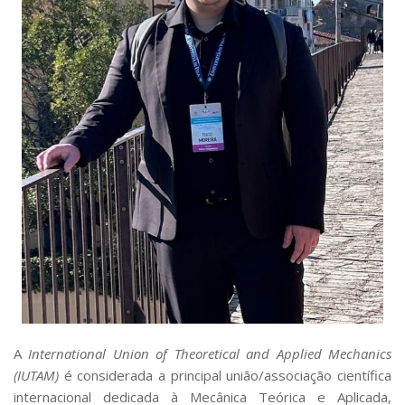
Serviços
Bibliotecas
Apoio ao Estudante
Segurança, Trânsito e Prevenção
RH, Administrativo e Financeiro
Outros serviços
Comunicação
Assessorias e Mídias
Aplicativos e Sites
Jornal da USP
Agenda de Eventos
Defesa de Teses
A
International Union of Theoretical and Applied Mechanics
(IUTAM)
é considerada a principal união/associação científica
internacional dedicada à Mecânica Teórica e Aplicada,