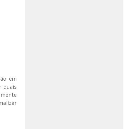
ação em
r quais
tamente
malizar