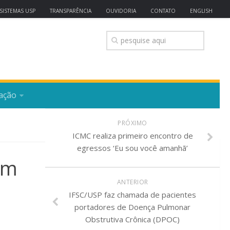
SISTEMAS USP
TRANSPARÊNCIA
OUVIDORIA
CONTATO
ENGLISH
ação
PRÓXIMO
ICMC realiza primeiro encontro de
egressos ‘Eu sou você amanhã’
am
ANTERIOR
IFSC/USP faz chamada de pacientes
portadores de Doença Pulmonar
Obstrutiva Crônica (DPOC)