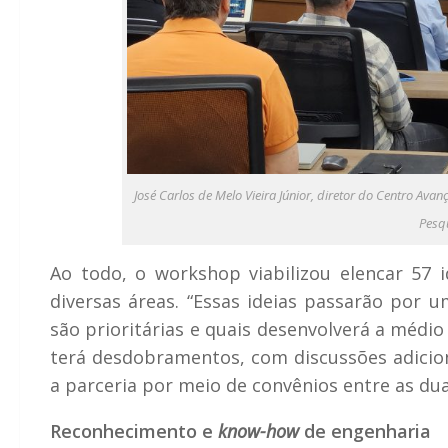
José Carlos de Melo Vieira Júnior, diretor do Centro Av
Pesq
Ao todo, o workshop viabilizou elencar 57
diversas áreas. “Essas ideias passarão por u
são prioritárias e quais desenvolverá a médio 
terá desdobramentos, com discussões adiciona
a parceria por meio de convênios entre as duas
Reconhecimento e
know-how
de engenharia