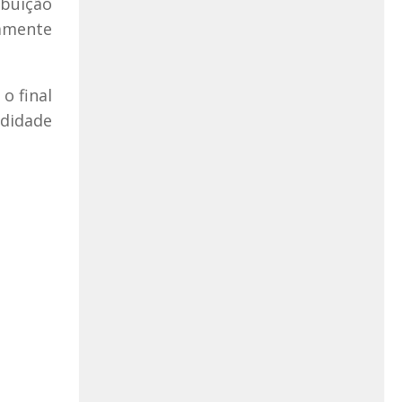
ibuição
amente
o final
ndidade