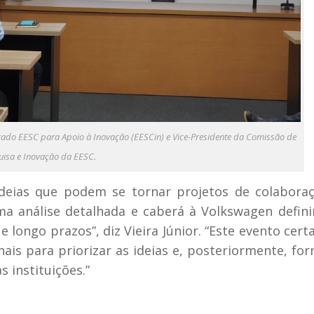
ançado EESC para Apoio à Inovação (EESCin) e Vice-Presidente da Comissão de
uisa e Inovação da EESC.
 ideias que podem se tornar projetos de colabor
ma análise detalhada e caberá à Volkswagen defini
e longo prazos”, diz Vieira Júnior. “Este evento cer
is para priorizar as ideias e, posteriormente, for
 instituições.”