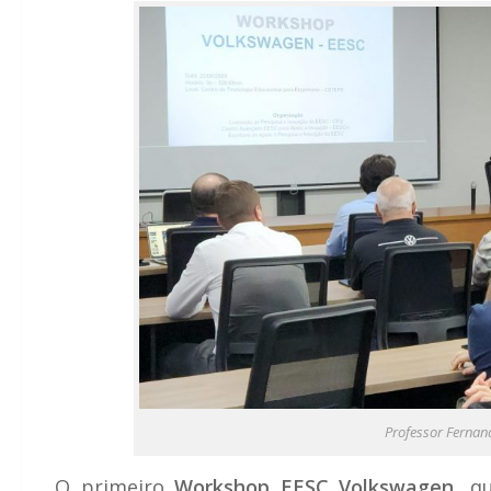
Professor Fernand
O primeiro
Workshop EESC Volkswagen,
q