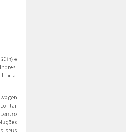
SCin) e
lhores,
ltoria,
kswagen
 contar
 centro
luções
os seus