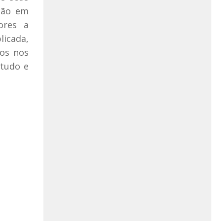
ção em
ores a
licada,
dos nos
studo e