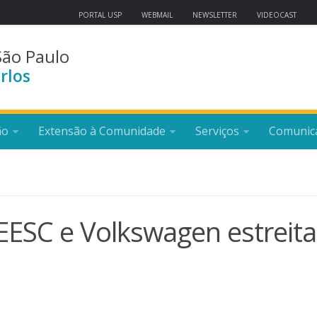
PORTAL USP
WEBMAIL
NEWSLETTER
VIDEOCAST
São Paulo
rlos
ão
Extensão à Comunidade
Serviços
Comunic
EESC e Volkswagen estreit