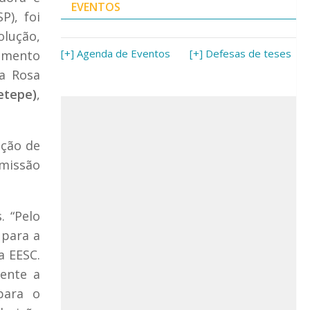
EVENTOS
P), foi
olução,
[+] Agenda de Eventos
[+] Defesas de teses
tamento
la Rosa
etepe)
,
ição de
omissão
. “Pelo
 para a
a EESC.
ente a
para o