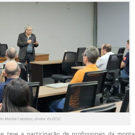
o Martini Catalano, diretor da EESC.
ue teve a participação de profissionais da mont