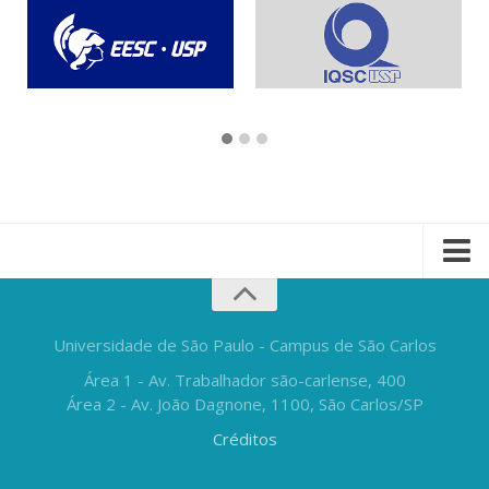
Universidade de São Paulo - Campus de São Carlos
Área 1 - Av. Trabalhador são-carlense, 400
Área 2 - Av. João Dagnone, 1100, São Carlos/SP
Créditos