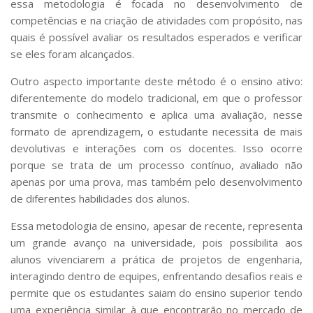
essa metodologia é focada no desenvolvimento de
Serviços
competências e na criação de atividades com propósito, nas
Bibliotecas
quais é possível avaliar os resultados esperados e verificar
Apoio ao Estudante
se eles foram alcançados.
Segurança, Trânsito e Prevenção
RH, Administrativo e Financeiro
Outro aspecto importante deste método é o ensino ativo:
Outros serviços
diferentemente do modelo tradicional, em que o professor
Comunicação
transmite o conhecimento e aplica uma avaliação, nesse
Assessorias e Mídias
formato de aprendizagem, o estudante necessita de mais
Aplicativos e Sites
devolutivas e interações com os docentes. Isso ocorre
Jornal da USP
porque se trata de um processo contínuo, avaliado não
Agenda de Eventos
apenas por uma prova, mas também pelo desenvolvimento
Defesa de Teses
de diferentes habilidades dos alunos.
Essa metodologia de ensino, apesar de recente, representa
um grande avanço na universidade, pois possibilita aos
alunos vivenciarem a prática de projetos de engenharia,
interagindo dentro de equipes, enfrentando desafios reais e
permite que os estudantes saiam do ensino superior tendo
uma experiência similar à que encontrarão no mercado de