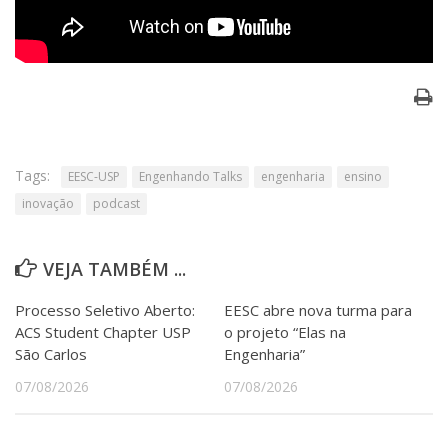
Tags:
EESC-USP
Engenhando Talks
engenharia
ensino
inovação
podcast
VEJA TAMBÉM ...
Processo Seletivo Aberto:
EESC abre nova turma para
ACS Student Chapter USP
o projeto “Elas na
São Carlos
Engenharia”
07/08/2026
07/08/2026