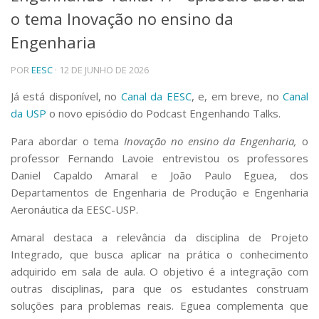
o tema Inovação no ensino da
Telefones e Mapas
Pessoas
Engenharia
Ensino
POR
EESC
· 12 DE JUNHO DE 2026
Graduação
Pós-Graduação
Já está disponível, no
Canal da EESC
, e, em breve, no
Canal
Educação a distância
da USP
o novo episódio do Podcast Engenhando Talks.
Cursos de Extensão
Pesquisa e Inovação
Para abordar o tema
Inovação no ensino da Engenharia,
o
professor Fernando Lavoie entrevistou os professores
Linhas de Pesquisa
Centros, Núcleos e Projetos em Rede
Daniel Capaldo Amaral e João Paulo Eguea, dos
Pós-doutorado
Departamentos de Engenharia de Produção e Engenharia
Iniciação Científica
Aeronáutica da EESC-USP.
Transferência de Tecnologia
Empresas Juniores
Amaral destaca a relevância da disciplina de Projeto
Extensão à Comunidade
Integrado, que busca aplicar na prática o conhecimento
adquirido em sala de aula. O objetivo é a integração com
Projetos, Programas e Cursos
outras disciplinas, para que os estudantes construam
Artes, Cultura e Esportes
soluções para problemas reais. Eguea complementa que
Museus e Espaços Interativos