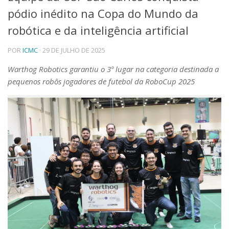
pódio inédito na Copa do Mundo da
Telefones e Mapas
Pessoas
robótica e da inteligência artificial
Ensino
POR
ICMC
· 29 DE JULHO DE 2025
Graduação
Pós-Graduação
Warthog Robotics garantiu o 3º lugar na categoria destinada a
Educação a distância
pequenos robôs jogadores de futebol da RoboCup 2025
Cursos de Extensão
Pesquisa e Inovação
Linhas de Pesquisa
Centros, Núcleos e Projetos em Rede
Pós-doutorado
Iniciação Científica
Transferência de Tecnologia
Empresas Juniores
Extensão à Comunidade
Projetos, Programas e Cursos
Artes, Cultura e Esportes
Museus e Espaços Interativos