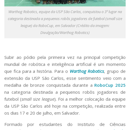
Serviços
Bibliotecas
Warthog Robotics, equipe da USP São Carlos, conquistou o 3º lugar na
Apoio ao Estudante
categoria destinada a pequenos robôs jogadores de futebol (small size
Segurança, Trânsito e Prevenção
league) da RoboCup, em Salvador (Crédito da imagem:
RH, Administrativo e Financeiro
Divulgação/Warthog Robotics)
Outros serviços
Comunicação
Assessorias e Mídias
Subir ao pódio pela primeira vez na principal competição
Aplicativos e Sites
mundial de robótica e inteligência artificial é um momento
Jornal da USP
que fica para a história. Para o
Warthog Robotics
, grupo de
Agenda de Eventos
Defesa de Teses
extensão da USP São Carlos, esse sentimento veio com a
medalha de bronze conquistada durante a
RoboCup 2025
na categoria destinada a pequenos robôs jogadores de
futebol (
small size league
). Foi a melhor colocação da equipe
da USP São Carlos até hoje na competição, realizada entre
os dias 17 e 20 de julho, em Salvador.
Formado por estudantes do Instituto de Ciências