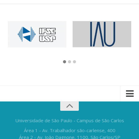
Universidade de São Paulo - Campus de São Carlos
Área 1 - Av. Trabalhador são-carlense, 400
Área 2 - Av. João Dagnone, 1100, São Carlos/SP