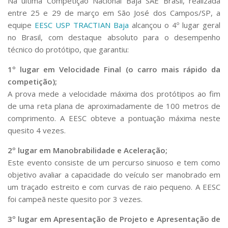
Na última Competição Nacional Baja SAE Brasil, realizada
Serviços
entre 25 e 29 de março em São José dos Campos/SP, a
Bibliotecas
equipe
EESC USP TRACTIAN Baja
alcançou o 4º lugar geral
Apoio ao Estudante
no Brasil, com destaque absoluto para o desempenho
Segurança, Trânsito e Prevenção
técnico do protótipo, que garantiu:
RH, Administrativo e Financeiro
Outros serviços
1º lugar em Velocidade Final (o carro mais rápido da
Comunicação
competição);
Assessorias e Mídias
A prova mede a velocidade máxima dos protótipos ao fim
Aplicativos e Sites
de uma reta plana de aproximadamente de 100 metros de
Jornal da USP
comprimento. A EESC obteve a pontuação máxima neste
Agenda de Eventos
quesito 4 vezes.
Defesa de Teses
2º lugar em Manobrabilidade e Aceleração;
Este evento consiste de um percurso sinuoso e tem como
objetivo avaliar a capacidade do veículo ser manobrado em
um traçado estreito e com curvas de raio pequeno. A EESC
foi campeã neste quesito por 3 vezes.
3º lugar em Apresentação de Projeto e Apresentação de