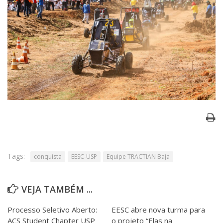
Tags:
conquista
EESC-USP
Equipe TRACTIAN Baja
VEJA TAMBÉM ...
Processo Seletivo Aberto:
EESC abre nova turma para
ACS Student Chapter USP
o projeto “Elas na