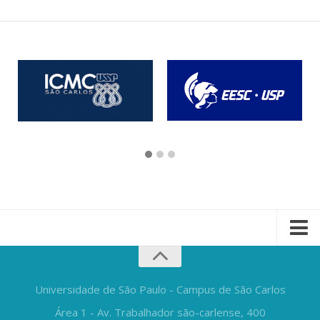
Universidade de São Paulo - Campus de São Carlos
Área 1 - Av. Trabalhador são-carlense, 400