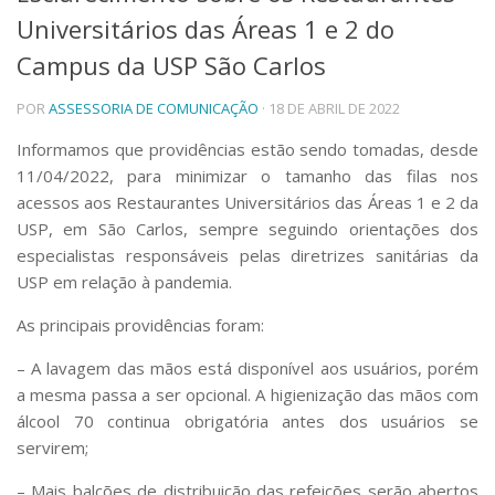
Universitários das Áreas 1 e 2 do
Telefones e Mapas
Pessoas
Campus da USP São Carlos
Ensino
POR
ASSESSORIA DE COMUNICAÇÃO
· 18 DE ABRIL DE 2022
Graduação
Pós-Graduação
Informamos que providências estão sendo tomadas, desde
Educação a distância
11/04/2022, para minimizar o tamanho das filas nos
Cursos de Extensão
acessos aos Restaurantes Universitários das Áreas 1 e 2 da
Pesquisa e Inovação
USP, em São Carlos, sempre seguindo orientações dos
Linhas de Pesquisa
especialistas responsáveis pelas diretrizes sanitárias da
Centros, Núcleos e Projetos em Rede
USP em relação à pandemia.
Pós-doutorado
Iniciação Científica
As principais providências foram:
Transferência de Tecnologia
Empresas Juniores
– A lavagem das mãos está disponível aos usuários, porém
Extensão à Comunidade
a mesma passa a ser opcional. A higienização das mãos com
álcool 70 continua obrigatória antes dos usuários se
Projetos, Programas e Cursos
servirem;
Artes, Cultura e Esportes
Museus e Espaços Interativos
– Mais balcões de distribuição das refeições serão abertos