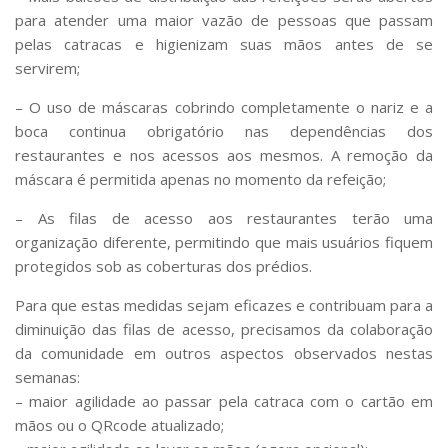
Serviços
para atender uma maior vazão de pessoas que passam
Bibliotecas
pelas catracas e higienizam suas mãos antes de se
Apoio ao Estudante
servirem;
Segurança, Trânsito e Prevenção
RH, Administrativo e Financeiro
– O uso de máscaras cobrindo completamente o nariz e a
Outros serviços
boca continua obrigatório nas dependências dos
Comunicação
restaurantes e nos acessos aos mesmos. A remoção da
máscara é permitida apenas no momento da refeição;
Assessorias e Mídias
Aplicativos e Sites
– As filas de acesso aos restaurantes terão uma
Jornal da USP
organização diferente, permitindo que mais usuários fiquem
Agenda de Eventos
protegidos sob as coberturas dos prédios.
Defesa de Teses
Para que estas medidas sejam eficazes e contribuam para a
diminuição das filas de acesso, precisamos da colaboração
da comunidade em outros aspectos observados nestas
semanas:
– maior agilidade ao passar pela catraca com o cartão em
mãos ou o QRcode atualizado;