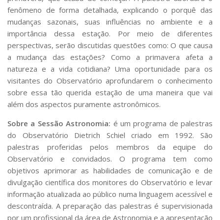
Serviços
fenômeno de forma detalhada, explicando o porquê das
Bibliotecas
mudanças sazonais, suas influências no ambiente e a
Apoio ao Estudante
importância dessa estação. Por meio de diferentes
Segurança, Trânsito e Prevenção
perspectivas, serão discutidas questões como: O que causa
RH, Administrativo e Financeiro
a mudança das estações? Como a primavera afeta a
Outros serviços
natureza e a vida cotidiana? Uma oportunidade para os
Comunicação
visitantes do Observatório aprofundarem o conhecimento
Assessorias e Mídias
sobre essa tão querida estação de uma maneira que vai
Aplicativos e Sites
além dos aspectos puramente astronômicos.
Jornal da USP
Agenda de Eventos
Sobre a Sessão Astronomia:
é um programa de palestras
Defesa de Teses
do Observatório Dietrich Schiel criado em 1992. São
palestras proferidas pelos membros da equipe do
Observatório e convidados. O programa tem como
objetivos aprimorar as habilidades de comunicação e de
divulgação científica dos monitores do Observatório e levar
informação atualizada ao público numa linguagem acessível e
descontraída. A preparação das palestras é supervisionada
por um profissional da área de Astronomia e a apresentação