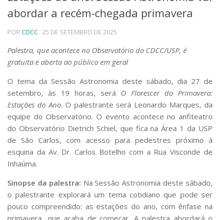
abordar a recém-chegada primavera
Telefones e Mapas
Pessoas
POR
CDCC
· 25 DE SETEMBRO DE 2025
Ensino
Graduação
Palestra, que acontece no Observatório do CDCC/USP, é
Pós-Graduação
gratuita e aberta ao público em geral
Educação a distância
Cursos de Extensão
O tema da Sessão Astronomia deste sábado, dia 27 de
setembro, às 19 horas, será
O Florescer da Primavera:
Pesquisa e Inovação
Estações do Ano
. O palestrante será Leonardo Marques, da
Linhas de Pesquisa
equipe do Observatório. O evento acontece no anfiteatro
Centros, Núcleos e Projetos em Rede
do Observatório Dietrich Schiel, que fica na Área 1 da USP
Pós-doutorado
de São Carlos, com acesso para pedestres próximo à
Iniciação Científica
Transferência de Tecnologia
esquina da Av. Dr. Carlos Botelho com a Rua Visconde de
Empresas Juniores
Inhaúma.
Extensão à Comunidade
Sinopse da palestra:
Na Sessão Astronomia deste sábado,
Projetos, Programas e Cursos
o palestrante explorará um tema cotidiano que pode ser
Artes, Cultura e Esportes
pouco compreendido: as estações do ano, com ênfase na
Museus e Espaços Interativos
primavera, que acaba de começar. A palestra abordará o