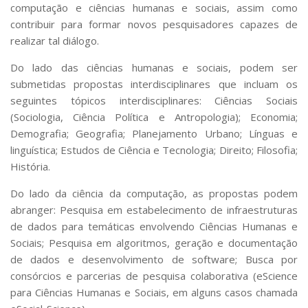
Serviços
computação e ciências humanas e sociais, assim como
contribuir para formar novos pesquisadores capazes de
Bibliotecas
realizar tal diálogo.
Apoio ao Estudante
Segurança, Trânsito e Prevenção
Do lado das ciências humanas e sociais, podem ser
RH, Administrativo e Financeiro
submetidas propostas interdisciplinares que incluam os
Outros serviços
seguintes tópicos interdisciplinares: Ciências Sociais
Comunicação
(Sociologia, Ciência Política e Antropologia); Economia;
Assessorias e Mídias
Demografia; Geografia; Planejamento Urbano; Línguas e
Aplicativos e Sites
linguística; Estudos de Ciência e Tecnologia; Direito; Filosofia;
Jornal da USP
História.
Agenda de Eventos
Defesa de Teses
Do lado da ciência da computação, as propostas podem
abranger: Pesquisa em estabelecimento de infraestruturas
de dados para temáticas envolvendo Ciências Humanas e
Sociais; Pesquisa em algoritmos, geração e documentação
de dados e desenvolvimento de software; Busca por
consórcios e parcerias de pesquisa colaborativa (eScience
para Ciências Humanas e Sociais, em alguns casos chamada