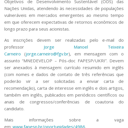
Objetivos de Desenvolvimento Sustentável (ODS) das
Nações Unidas, atendendo às necessidades de populações
vulneráveis em mercados emergentes ao mesmo tempo
em que oferecem expectativas de retornos econômicos de
longo prazo para seus acionistas.
As inscrições devem ser realizadas pelo e-mail do
professor
Jorge Manoel Teixeira
Carneiro
(
jorge.carneiro@fgv.br
), em mensagem com o
assunto “MNEDEVELOP – Pós-doc FAPESP/UKRI”. Devem
ser anexados à mensagem: currículo resumido em inglês
(com nomes e dados de contato de três referências que
poderão vir a ser solicitadas a enviar carta de
recomendação), carta de interesse em inglês e dois artigos,
também em inglês, publicados em periódicos científicos ou
anais de congressos/conferências de coautoria do
candidato.
Mais informações sobre a vaga
em:
www.fapesp.br/oportunidades/4986
.