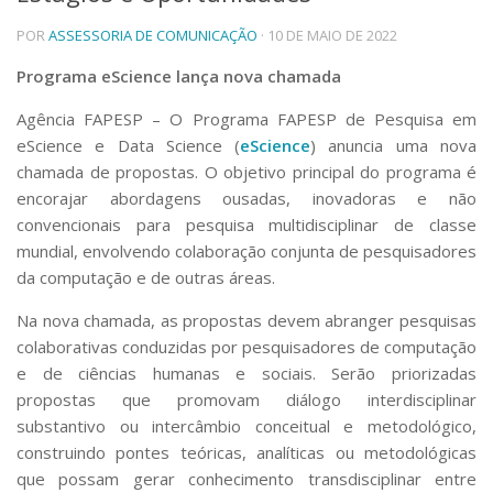
Telefones e Mapas
POR
ASSESSORIA DE COMUNICAÇÃO
· 10 DE MAIO DE 2022
Pessoas
Programa eScience lança nova chamada
Ensino
Graduação
Agência FAPESP
– O Programa FAPESP de Pesquisa em
Pós-Graduação
eScience e Data Science (
eScience
) anuncia uma nova
Educação a distância
chamada de propostas. O objetivo principal do programa é
Cursos de Extensão
encorajar abordagens ousadas, inovadoras e não
Pesquisa e Inovação
convencionais para pesquisa multidisciplinar de classe
Linhas de Pesquisa
mundial, envolvendo colaboração conjunta de pesquisadores
Centros, Núcleos e Projetos em Rede
da computação e de outras áreas.
Pós-doutorado
Iniciação Científica
Na nova chamada, as propostas devem abranger pesquisas
Transferência de Tecnologia
colaborativas conduzidas por pesquisadores de computação
Empresas Juniores
e de ciências humanas e sociais. Serão priorizadas
Extensão à Comunidade
propostas que promovam diálogo interdisciplinar
substantivo ou intercâmbio conceitual e metodológico,
Projetos, Programas e Cursos
Artes, Cultura e Esportes
construindo pontes teóricas, analíticas ou metodológicas
Museus e Espaços Interativos
que possam gerar conhecimento transdisciplinar entre