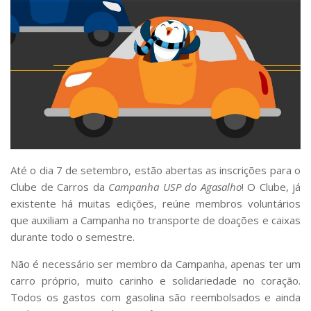
Serviços
Bibliotecas
Apoio ao Estudante
Segurança, Trânsito e Prevenção
RH, Administrativo e Financeiro
Outros serviços
Comunicação
Assessorias e Mídias
Aplicativos e Sites
Jornal da USP
Até o dia 7 de setembro, estão abertas as inscrições para o
Agenda de Eventos
Defesa de Teses
Clube de Carros da
Campanha USP do Agasalho
! O Clube, já
existente há muitas edições, reúne membros voluntários
que auxiliam a Campanha no transporte de doações e caixas
durante todo o semestre.
Não é necessário ser membro da Campanha, apenas ter um
carro próprio, muito carinho e solidariedade no coração.
Todos os gastos com gasolina são reembolsados e ainda