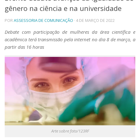
gênero na ciência e na universidade
Telefones e Mapas
Pessoas
POR
ASSESSORIA DE COMUNICAÇÃO
· 4 DE MARÇO DE 2022
Ensino
Graduação
Debate com participação de mulheres da área científica e
Pós-Graduação
acadêmica terá transmissão pela internet no dia 8 de março, a
Educação a distância
partir das 16 horas
Cursos de Extensão
Pesquisa e Inovação
Linhas de Pesquisa
Centros, Núcleos e Projetos em Rede
Pós-doutorado
Iniciação Científica
Transferência de Tecnologia
Empresas Juniores
Extensão à Comunidade
Projetos, Programas e Cursos
Artes, Cultura e Esportes
Arte sobre foto/123RF
Museus e Espaços Interativos