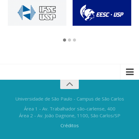
Universidade de São Paulo - Campus de São Carlos
Área 1 - Av. Trabalhador são-carlense, 400
Área 2 - Av. João Dagnone, 1100, São Carlos/SP
Créditos