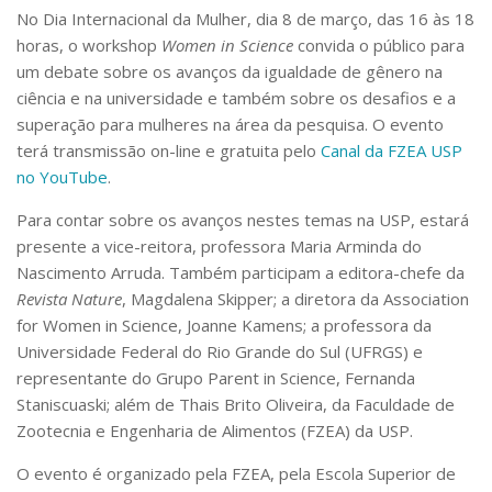
Serviços
No Dia Internacional da Mulher, dia 8 de março, das 16 às 18
Bibliotecas
horas, o workshop
Women in Science
convida o público para
Apoio ao Estudante
um debate sobre os avanços da igualdade de gênero na
Segurança, Trânsito e Prevenção
ciência e na universidade e também sobre os desafios e a
RH, Administrativo e Financeiro
superação para mulheres na área da pesquisa. O evento
Outros serviços
terá transmissão on-line e gratuita pelo
Canal da FZEA USP
Comunicação
no YouTube
.
Assessorias e Mídias
Para contar sobre os avanços nestes temas na USP, estará
Aplicativos e Sites
presente a vice-reitora, professora Maria Arminda do
Jornal da USP
Agenda de Eventos
Nascimento Arruda. Também participam a editora-chefe da
Defesa de Teses
Revista Nature
, Magdalena Skipper; a diretora da Association
for Women in Science, Joanne Kamens; a professora da
Universidade Federal do Rio Grande do Sul (UFRGS) e
representante do Grupo Parent in Science, Fernanda
Staniscuaski; além de Thais Brito Oliveira, da Faculdade de
Zootecnia e Engenharia de Alimentos (FZEA) da USP.
O evento é organizado pela FZEA, pela Escola Superior de