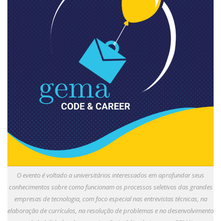
Serviços
Bibliotecas
Apoio ao Estudante
Segurança, Trânsito e Prevenção
RH, Administrativo e Financeiro
Outros serviços
Comunicação
Assessorias e Mídias
Aplicativos e Sites
Jornal da USP
Agenda de Eventos
Defesa de Teses
O evento é voltado a universitários interessados em aprofundar seus
conhecimentos sobre como funcionam os processos seletivos das grandes
empresas de tecnologia, com foco especial nas entrevistas técnicas, na
elaboração de currículos, na resolução de problemas e no desenvolvimento