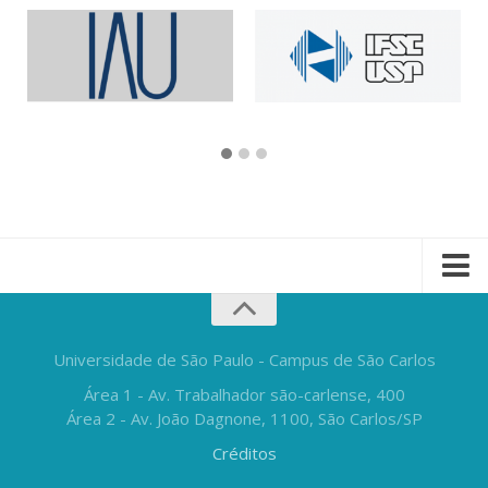
Universidade de São Paulo - Campus de São Carlos
Área 1 - Av. Trabalhador são-carlense, 400
Área 2 - Av. João Dagnone, 1100, São Carlos/SP
Créditos