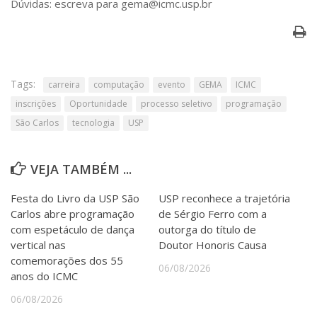
Dúvidas: escreva para gema@icmc.usp.br
Tags:
carreira
computação
evento
GEMA
ICMC
inscrições
Oportunidade
processo seletivo
programação
São Carlos
tecnologia
USP
VEJA TAMBÉM ...
Festa do Livro da USP São
USP reconhece a trajetória
Carlos abre programação
de Sérgio Ferro com a
com espetáculo de dança
outorga do título de
vertical nas
Doutor Honoris Causa
comemorações dos 55
06/08/2026
anos do ICMC
06/08/2026