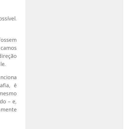
ssível.
fossem
ficamos
direção
le.
unciona
afia, é
m mesmo
do – e,
amente