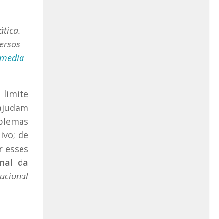
ática.
versos
imedia
 limite
 ajudam
oblemas
ivo; de
r esses
rnal da
bucional