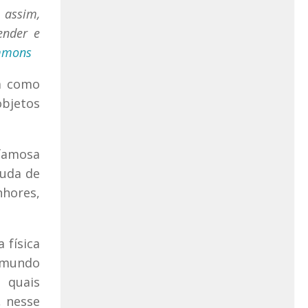
 assim,
ender e
ommons
a como
bjetos
 famosa
juda de
nhores,
 física
o mundo
 quais
, nesse