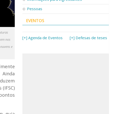
Pessoas
EVENTOS
uturas
[+] Agenda de Eventos
[+] Defesas de teses
cem nos
 nuvens e
almente
. Ainda
roduzem
 (IFSC)
pontos
um guia