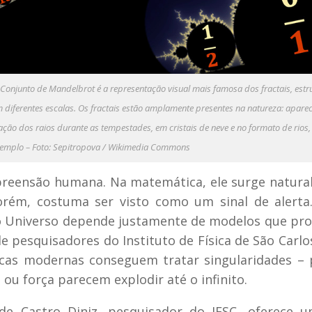
Conjunto de Mandelbrot é a representação visual mais famosa dos fractais, estr
diferentes escalas. Os fractais estão amplamente presentes na natureza: apare
ção dos raios durante as tempestades, em cristais de neve e no formato de rios,
emplo – Foto: Sepitropova / Wikimedia Commons
mpreensão humana. Na matemática, ele surge natur
orém, costuma ser visto como um sinal de alerta
 o Universo depende justamente de modelos que p
 pesquisadores do Instituto de Física de São Carlos
as modernas conseguem tratar singularidades – 
ou força parecem explodir até o infinito.
 de Castro Diniz, pesquisador do IFSC, oferece 