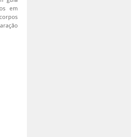
dos em
 corpos
paração