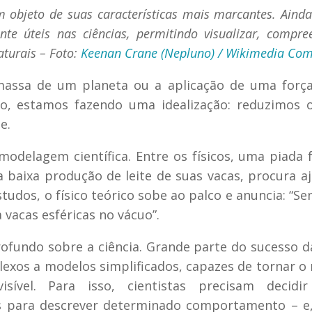
um objeto de suas características mais marcantes. Ainda
e úteis nas ciências, permitindo visualizar, compre
turais – Foto:
Keenan Crane (Nepluno) / Wikimedia C
 massa de um planeta ou a aplicação de uma forç
, estamos fazendo uma idealização: reduzimos o
e.
modelagem científica. Entre os físicos, uma piada
baixa produção de leite de suas vacas, procura a
udos, o físico teórico sobe ao palco e anuncia: “Se
 vacas esféricas no vácuo”.
ofundo sobre a ciência. Grande parte do sucesso da
exos a modelos simplificados, capazes de tornar 
isível. Para isso, cientistas precisam decidir
es para descrever determinado comportamento – e