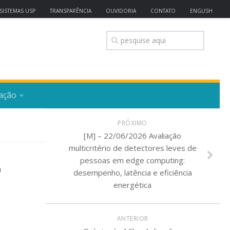
SISTEMAS USP
TRANSPARÊNCIA
OUVIDORIA
CONTATO
ENGLISH
ação
PRÓXIMO
[M] – 22/06/2026 Avaliação
multicritério de detectores leves de
o
pessoas em edge computing:
desempenho, latência e eficiência
energética
ANTERIOR