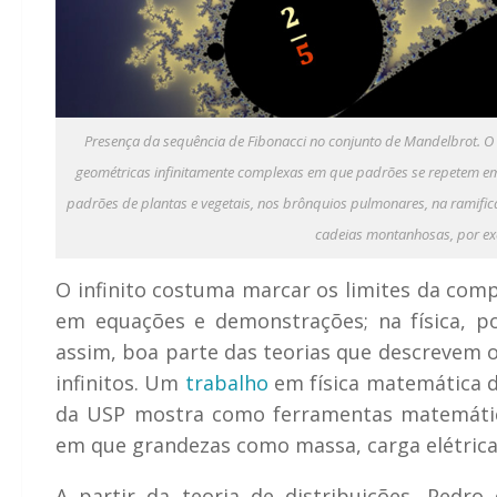
Presença da sequência de Fibonacci no conjunto de Mandelbrot. O 
geométricas infinitamente complexas em que padrões se repetem em 
padrões de plantas e vegetais, nos brônquios pulmonares, na ramifica
cadeias montanhosas, por ex
O infinito costuma marcar os limites da co
em equações e demonstrações; na física, p
assim, boa parte das teorias que descrevem
infinitos. Um
trabalho
em física matemática de
da USP mostra como ferramentas matemátic
em que grandezas como massa, carga elétrica 
A partir da teoria de distribuições, Pedro