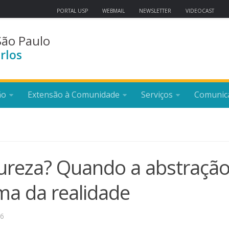
PORTAL USP
WEBMAIL
NEWSLETTER
VIDEOCAST
São Paulo
rlos
ão
Extensão à Comunidade
Serviços
Comunic
atureza? Quando a abstraçã
ma da realidade
26