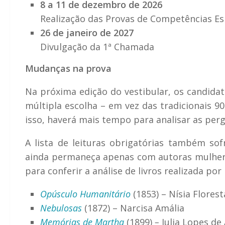
8 a 11 de dezembro de 2026
Realização das Provas de Competências Espe
26 de janeiro de 2027
Divulgação da 1ª Chamada
Mudanças na prova
Na próxima edição do vestibular, os candida
múltipla escolha – em vez das tradicionais 
isso, haverá mais tempo para analisar as pe
A lista de leituras obrigatórias também so
ainda permaneça apenas com autoras mulheres.
para conferir a análise de livros realizada po
Opúsculo Humanitário
(1853) – Nísia Florest
Nebulosas
(1872) – Narcisa Amália
Memórias de Martha
(1899)
–
Julia Lopes de