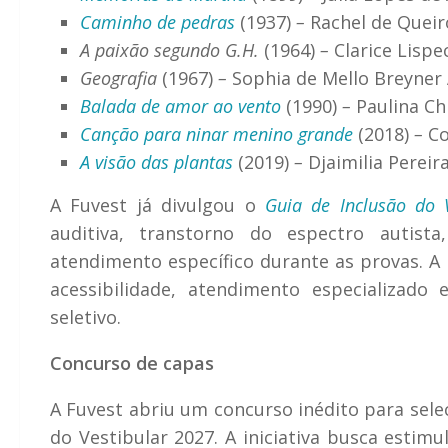
Caminho de pedras
(1937)
–
Rachel de Queir
A paixão segundo G.H.
(1964)
–
Clarice Lispe
Geografia
(1967)
–
Sophia de Mello Breyner
Balada de amor ao vento
(1990)
–
Paulina Ch
Canção para ninar menino grande
(2018)
–
Co
A visão das plantas
(2019)
–
Djaimilia Pereir
A Fuvest já divulgou o
Guia de Inclusão do 
auditiva, transtorno do espectro autis
atendimento específico durante as provas. 
acessibilidade, atendimento especializado 
seletivo.
Concurso de capas
A Fuvest abriu um concurso inédito para sele
do Vestibular 2027. A iniciativa busca estimu