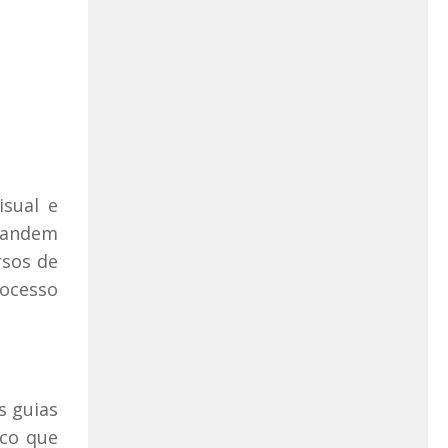
isual e
mandem
rsos de
rocesso
s guias
ico que