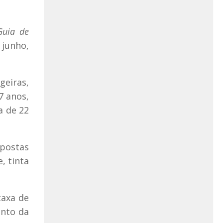
Guia de
 junho,
geiras,
7 anos,
a de 22
opostas
, tinta
taxa de
ento da