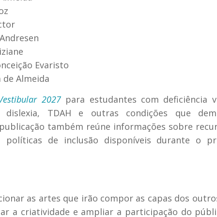
oz
ctor
 Andresen
iziane
nceição Evaristo
a de Almeida
Vestibular 2027
para estudantes com deficiência v
ta, dislexia, TDAH e outras condições que de
A publicação também reúne informações sobre recu
e políticas de inclusão disponíveis durante o p
cionar as artes que irão compor as capas dos outro
lar a criatividade e ampliar a participação do públ