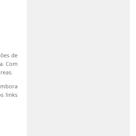
tões de
va. Com
reas.
 embora
s links