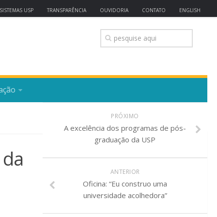
SISTEMAS USP
TRANSPARÊNCIA
OUVIDORIA
CONTATO
ENGLISH
ação
PRÓXIMO
A excelência dos programas de pós-
graduação da USP
 da
ANTERIOR
Oficina: “Eu construo uma
universidade acolhedora”