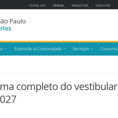
PORTAL USP
WEBMAIL
NEWSLETTER
VIDEOCAST
São Paulo
rlos
ão
Extensão à Comunidade
Serviços
Comunic
ama completo do vestibular
2027