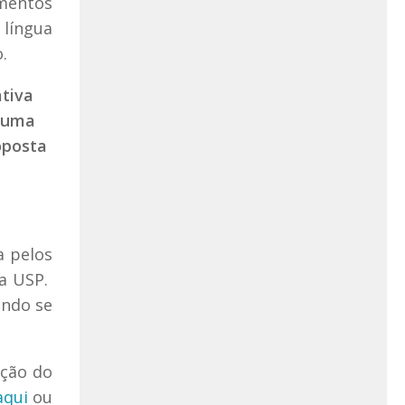
imentos
língua
.
ativa
e uma
oposta
a pelos
da USP.
ando se
ação do
aqui
ou