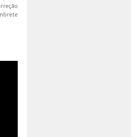
orreção
embrete