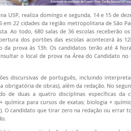
 na USP, realiza domingo e segunda, 14 e 15 de de
26 em
22 cidades da região metropolitana de São Pa
lista. Ao todo, 680 salas de 36 escolas receberão os
bertura dos portões das escolas acontecerá às 1
o da prova às 13h. Os candidatos terão até 4 hor
nsultar o local de prova na Área do Candidato no 
ões discursivas de português, incluindo interpret
sta obrigatória de obras), além da redação. No segun
o de duas a quatro disciplinas específicas da c
+ química para cursos de exatas; biologia + quími
). O candidato que tirar zero na redação ou errar t
do.