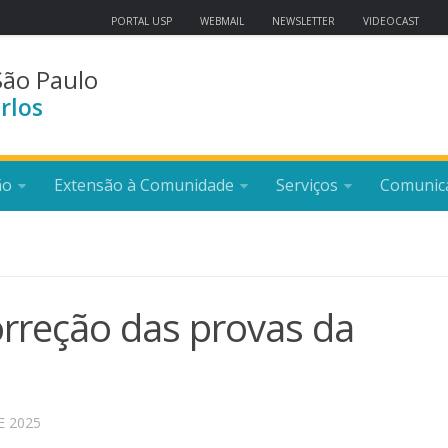
PORTAL USP
WEBMAIL
NEWSLETTER
VIDEOCAST
São Paulo
rlos
ão
Extensão à Comunidade
Serviços
Comunic
rreção das provas da
E 2025