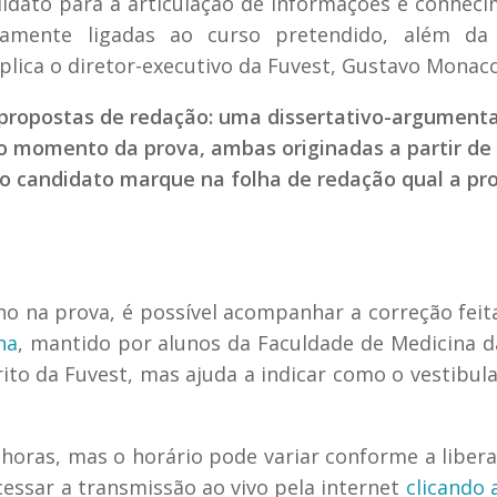
didato para a articulação de informações e conhec
tamente ligadas ao curso pretendido, além da 
plica o diretor-executivo da Fuvest, Gustavo Monaco
 propostas de redação: uma dissertativo-argument
o momento da prova, ambas originadas a partir d
 o candidato marque na folha de redação qual a pr
o na prova, é possível acompanhar a correção feit
na
, mantido por alunos da Faculdade de Medicina 
rito da Fuvest, mas ajuda a indicar como o vestibul
horas, mas o horário pode variar conforme a liber
cessar a transmissão ao vivo pela internet
clicando 