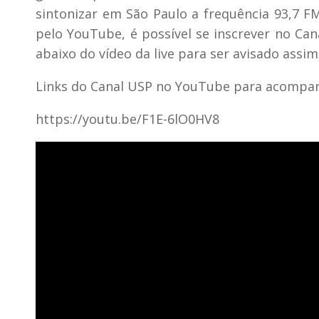
sintonizar em São Paulo a frequência 93,7 FM
pelo YouTube, é possível se inscrever no Ca
abaixo do vídeo da live para ser avisado assim 
Links do Canal USP no YouTube para acompan
https://youtu.be/F1E-6lO0HV8