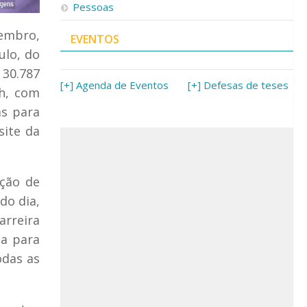
Pessoas
zembro,
EVENTOS
ulo, do
 30.787
[+] Agenda de Eventos
[+] Defesas de teses
2h, com
as para
site da
ação de
do dia,
arreira
ca para
odas as