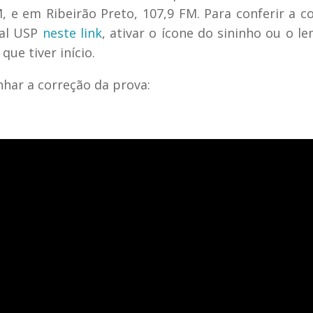
, e em Ribeirão Preto, 107,9 FM. Para conferir a c
nal USP
neste link
, ativar o ícone do sininho ou o l
que tiver início.
har a correção da prova: