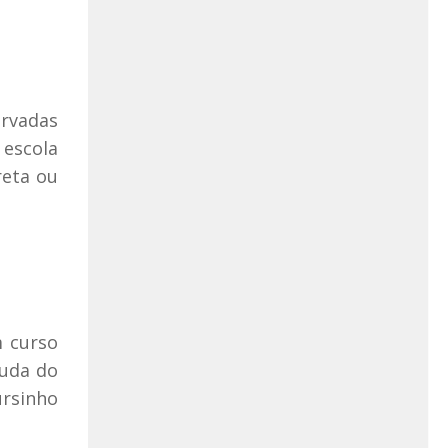
ervadas
 escola
reta ou
m curso
juda do
rsinho