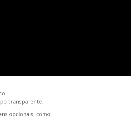
co.
rpo transparente.
ens opcionais, como: