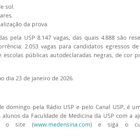
e sol.
ares.
alização da prova.
das pela USP 8.147 vagas, das quais 4.888 são res
rência; 2.053 vagas para candidatos egressos de
de escolas públicas autodeclaradas negras, de cor p
o dia 23 de janeiro de 2026.
de domingo pela Rádio USP e pelo Canal USP, é u
os alunos da Faculdade de Medicina da USP com a a
ra o site (
www.medensina.com
) e siga o cu