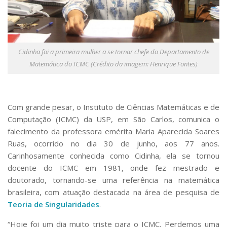
Serviços
Bibliotecas
Apoio ao Estudante
Segurança, Trânsito e Prevenção
RH, Administrativo e Financeiro
Cidinha foi a primeira mulher a se tornar chefe do Departamento de
Outros serviços
Matemática do ICMC (Crédito da imagem: Henrique Fontes)
Comunicação
Assessorias e Mídias
Aplicativos e Sites
Com grande pesar, o Instituto de Ciências Matemáticas e de
Jornal da USP
Computação (ICMC) da USP, em São Carlos, comunica o
Agenda de Eventos
falecimento da professora emérita Maria Aparecida Soares
Defesa de Teses
Ruas, ocorrido no dia 30 de junho, aos 77 anos.
Carinhosamente conhecida como Cidinha, ela se tornou
docente do ICMC em 1981, onde fez mestrado e
doutorado, tornando-se uma referência na matemática
brasileira, com atuação destacada na área de pesquisa de
Teoria de Singularidades
.
“Hoje foi um dia muito triste para o ICMC. Perdemos uma