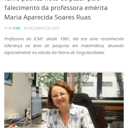
falecimento da professora emérita
Telefones e Mapas
Pessoas
Maria Aparecida Soares Ruas
Ensino
POR
ICMC
· 30 DE JUNHO DE 2025
Graduação
Pós-Graduação
Professora do ICMC desde 1981, ela era uma reconhecida
Educação a distância
liderança na área de pesquisa em matemática, atuando
Cursos de Extensão
especialmente no estudo da Teoria de Singularidades
Pesquisa e Inovação
Linhas de Pesquisa
Centros, Núcleos e Projetos em Rede
Pós-doutorado
Iniciação Científica
Transferência de Tecnologia
Empresas Juniores
Extensão à Comunidade
Projetos, Programas e Cursos
Artes, Cultura e Esportes
Museus e Espaços Interativos