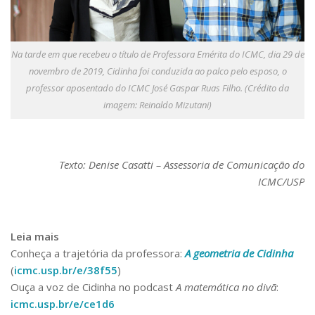
Na tarde em que recebeu o título de Professora Emérita do ICMC, dia 29 de
novembro de 2019, Cidinha foi conduzida ao palco pelo esposo, o
professor aposentado do ICMC José Gaspar Ruas Filho. (Crédito da
imagem: Reinaldo Mizutani)
Texto: Denise Casatti – Assessoria de Comunicação do
ICMC/USP
Leia mais
Conheça a trajetória da professora:
A geometria de Cidinha
(
icmc.usp.br/e/38f55
)
Ouça a voz de Cidinha no podcast
A matemática no divã
:
icmc.usp.br/e/ce1d6