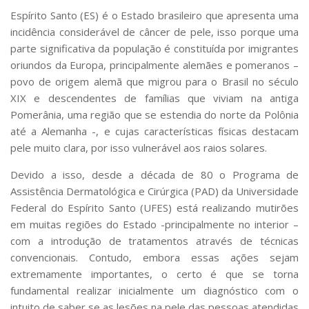
Serviços
Espírito Santo (ES) é o Estado brasileiro que apresenta uma
Bibliotecas
incidência considerável de câncer de pele, isso porque uma
Apoio ao Estudante
parte significativa da população é constituída por imigrantes
Segurança, Trânsito e Prevenção
oriundos da Europa, principalmente alemães e pomeranos –
RH, Administrativo e Financeiro
povo de origem alemã que migrou para o Brasil no século
Outros serviços
XIX e descendentes de famílias que viviam na antiga
Comunicação
Pomerânia, uma região que se estendia do norte da Polônia
Assessorias e Mídias
até a Alemanha -, e cujas características físicas destacam
Aplicativos e Sites
pele muito clara, por isso vulnerável aos raios solares.
Jornal da USP
Agenda de Eventos
Devido a isso, desde a década de 80 o Programa de
Defesa de Teses
Assistência Dermatológica e Cirúrgica (PAD) da Universidade
Federal do Espírito Santo (UFES) está realizando mutirões
em muitas regiões do Estado -principalmente no interior –
com a introdução de tratamentos através de técnicas
convencionais. Contudo, embora essas ações sejam
extremamente importantes, o certo é que se torna
fundamental realizar inicialmente um diagnóstico com o
intuito de saber se as lesões na pele das pessoas atendidas