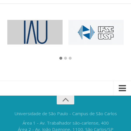
Universidade de São Paulo - Campus de São Carlos
Área 1 - Av. Trabalhador são-carlense, 400
Área 2 - Av. João Dagnone, 1100, São Carlos/SP