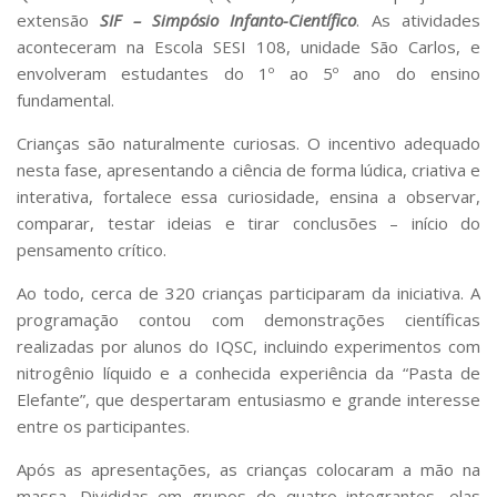
Serviços
extensão
SIF – Simpósio Infanto-Científico
. As atividades
Bibliotecas
aconteceram na Escola SESI 108, unidade São Carlos, e
Apoio ao Estudante
envolveram estudantes do 1º ao 5º ano do ensino
Segurança, Trânsito e Prevenção
fundamental.
RH, Administrativo e Financeiro
Outros serviços
Crianças são naturalmente curiosas. O incentivo adequado
Comunicação
nesta fase, apresentando a ciência de forma lúdica, criativa e
interativa, fortalece essa curiosidade, ensina a observar,
Assessorias e Mídias
comparar, testar ideias e tirar conclusões – início do
Aplicativos e Sites
pensamento crítico.
Jornal da USP
Agenda de Eventos
Ao todo, cerca de 320 crianças participaram da iniciativa. A
Defesa de Teses
programação contou com demonstrações científicas
realizadas por alunos do IQSC, incluindo experimentos com
nitrogênio líquido e a conhecida experiência da “Pasta de
Elefante”, que despertaram entusiasmo e grande interesse
entre os participantes.
Após as apresentações, as crianças colocaram a mão na
massa. Divididas em grupos de quatro integrantes, elas