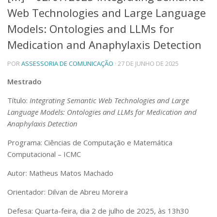
Web Technologies and Large Language
Telefones e Mapas
Pessoas
Models: Ontologies and LLMs for
Ensino
Medication and Anaphylaxis Detection
Graduação
Pós-Graduação
POR
ASSESSORIA DE COMUNICAÇÃO
· 27 DE JUNHO DE 2025
Educação a distância
Cursos de Extensão
Mestrado
Pesquisa e Inovação
Título:
Integrating Semantic Web Technologies and Large
Linhas de Pesquisa
Language Models: Ontologies and LLMs for Medication and
Centros, Núcleos e Projetos em Rede
Anaphylaxis Detection
Pós-doutorado
Iniciação Científica
Programa: Ciências de Computação e Matemática
Transferência de Tecnologia
Computacional – ICMC
Empresas Juniores
Extensão à Comunidade
Autor: Matheus Matos Machado
Projetos, Programas e Cursos
Orientador: Dilvan de Abreu Moreira
Artes, Cultura e Esportes
Museus e Espaços Interativos
Defesa: Quarta-feira, dia 2 de julho de 2025, às 13h30