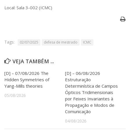
Serviços
Local: Sala 3-002 (ICMC)
Bibliotecas
Apoio ao Estudante
Segurança, Trânsito e Prevenção
RH, Administrativo e Financeiro
Outros serviços
Tags:
02/07/2025
defesa de mestrado
ICMC
Comunicação
Assessorias e Mídias
Aplicativos e Sites
VEJA TAMBÉM ...
Jornal da USP
Agenda de Eventos
[D] – 07/08/2026 The
[D] – 06/08/2026
Defesa de Teses
Hidden Symmetries of
Estruturação
Yang-Mills theories
Determinística de Campos
Ópticos Tridimensionais
05/08/2026
por Feixes Invariantes à
Propagação e Modos de
Comunicação
04/08/2026