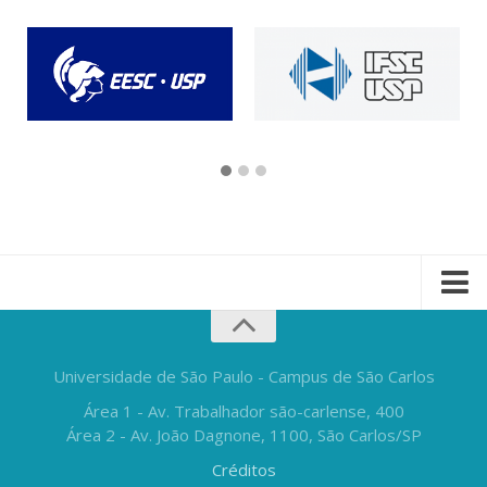
Universidade de São Paulo - Campus de São Carlos
Área 1 - Av. Trabalhador são-carlense, 400
Área 2 - Av. João Dagnone, 1100, São Carlos/SP
Créditos