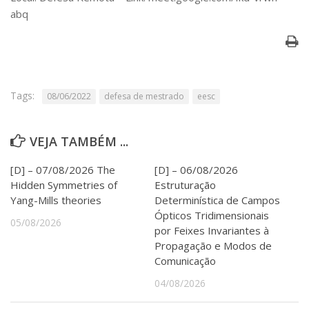
Serviços
abq
Bibliotecas
Apoio ao Estudante
Segurança, Trânsito e Prevenção
RH, Administrativo e Financeiro
Outros serviços
Tags:
08/06/2022
defesa de mestrado
eesc
Comunicação
Assessorias e Mídias
VEJA TAMBÉM ...
Aplicativos e Sites
Jornal da USP
[D] – 07/08/2026 The
[D] – 06/08/2026
Agenda de Eventos
Defesa de Teses
Hidden Symmetries of
Estruturação
Yang-Mills theories
Determinística de Campos
Ópticos Tridimensionais
05/08/2026
por Feixes Invariantes à
Propagação e Modos de
Comunicação
04/08/2026