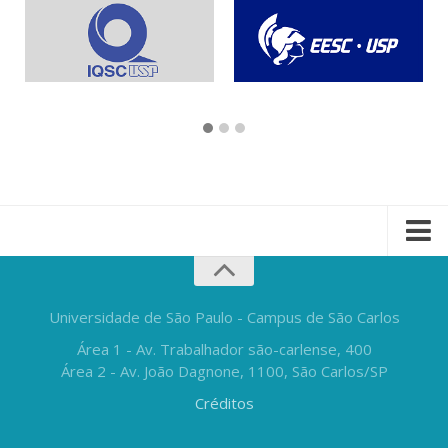
Universidade de São Paulo - Campus de São Carlos
Área 1 - Av. Trabalhador são-carlense, 400
Área 2 - Av. João Dagnone, 1100, São Carlos/SP
Créditos