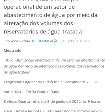
operacional de um setor de
Telefones e Mapas
Pessoas
abastecimento de água por meio da
Ensino
alteração dos volumes dos
Graduação
reservatórios de água tratada
Pós-Graduação
Educação a distância
Cursos de Extensão
POR
ASSESSORIA DE COMUNICAÇÃO
· 7 DE JUNHO DE 2022
Pesquisa e Inovação
Mestrado
Linhas de Pesquisa
Título:
Otimização operacional de um setor de abastecimento
Centros, Núcleos e Projetos em Rede
de água por meio da alteração dos volumes dos reservatórios
Pós-doutorado
Iniciação Científica
de água tratada
Transferência de Tecnologia
Programa: Engenharia Hidráulica e Saneamento – EESC
Empresas Juniores
Extensão à Comunidade
Autor: Maria Cecília Gontijo Ramos
Projetos, Programas e Cursos
Defesa: Quarta-feira, dia 8 de junho de 2022, às 9 horas
Artes, Cultura e Esportes
Museus e Espaços Interativos
Local: Defesa Remota – Link: meet.google.com/fkd-vrwn-