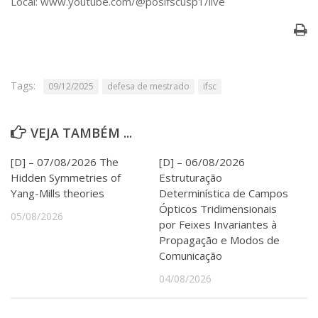
Local: www.youtube.com/@posifscusp1/live
Serviços
Bibliotecas
Apoio ao Estudante
Segurança, Trânsito e Prevenção
RH, Administrativo e Financeiro
Tags:
09/12/2025
defesa de mestrado
ifsc
Outros serviços
Comunicação
Assessorias e Mídias
VEJA TAMBÉM ...
Aplicativos e Sites
Jornal da USP
[D] – 07/08/2026 The
[D] – 06/08/2026
Agenda de Eventos
Hidden Symmetries of
Estruturação
Defesa de Teses
Yang-Mills theories
Determinística de Campos
Ópticos Tridimensionais
05/08/2026
por Feixes Invariantes à
Propagação e Modos de
Comunicação
04/08/2026